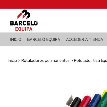
Inicio
Barceló
equipa
Acceder
a
INICIO
BARCELÓ EQUIPA
ACCEDER A TIENDA
tienda
Blog
Contacto
Inicio
>
Rotuladores permanentes
> Rotulador tiza li
629375435
info@barceloequipa.com