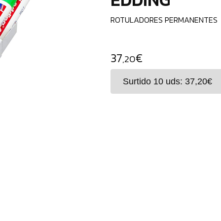
ROTULADORES PERMANENTES
37
€
,20
Rotulador tiza liquida para c
Chalk Marker permite rotular 
oscura. Grosor 2 /3 mm 9 colo
de usar presionar punta varia