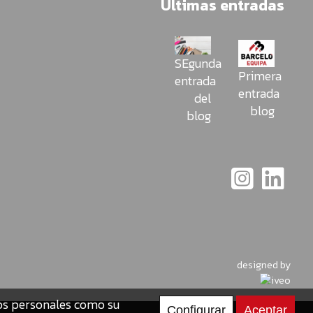
Últimas entradas
SEgunda
Primera
entrada
entrada
del
blog
blog
designed by
tos personales como su