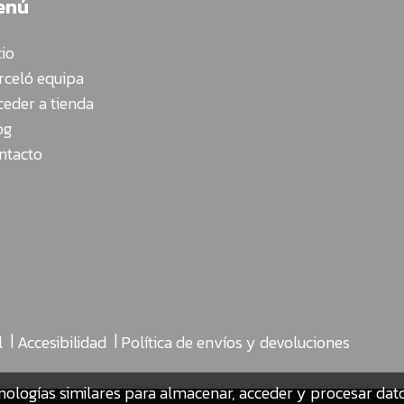
enú
cio
rceló equipa
ceder a tienda
og
ntacto
|
|
l
Accesibilidad
Política de envíos y devoluciones
nologías similares para almacenar, acceder y procesar da