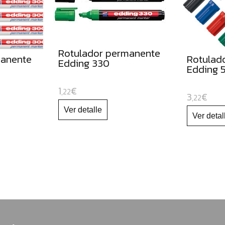
Rotulador permanente
manente
Rotulad
Edding 330
Edding 
1
€
,22
3
€
,22