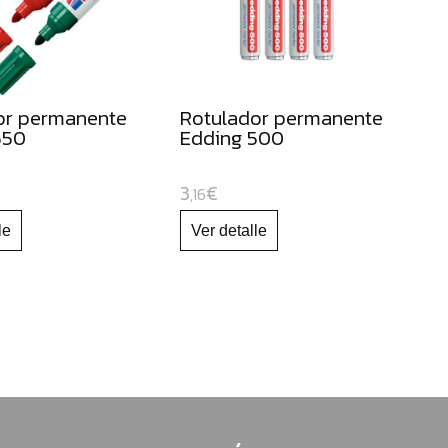
or permanente
Rotulador permanente
550
Edding 500
3
€
,16