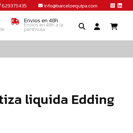
629375435
info@barceloequipa.com
Envios en 48h
Envios en 48h a la
 de
península
Ide
o
crea
una
cuent
tiza liquida Edding