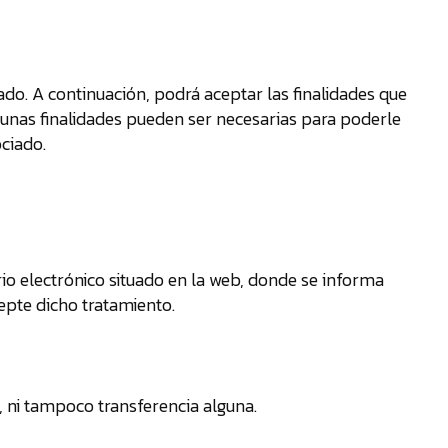
te
dare
tu
tado. A continuación, podrá aceptar las finalidades que
tarif
unas finalidades pueden ser necesarias para poderle
Pro
ociado.
a
medi
rio electrónico situado en la web, donde se informa
epte dicho tratamiento.
, ni tampoco transferencia alguna.