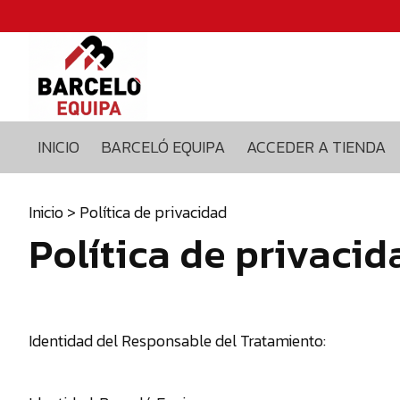
Inicio
Barceló
equipa
Acceder
a
INICIO
BARCELÓ EQUIPA
ACCEDER A TIENDA
tienda
Blog
Contacto
Inicio
> Política de privacidad
Política de privacid
629375435
info@barceloequipa.com
Identidad del Responsable del Tratamiento: