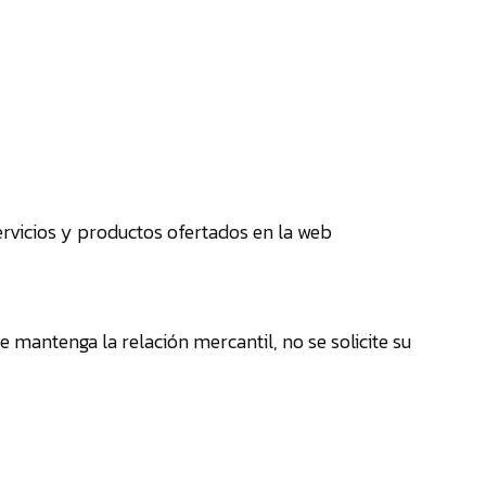
¿Has
olvida
tu
contr
ervicios y productos ofertados en la web
¿Ere
prof
cent
 mantenga la relación mercantil, no se solicite su
educ
emp
o
libr
Cont
y