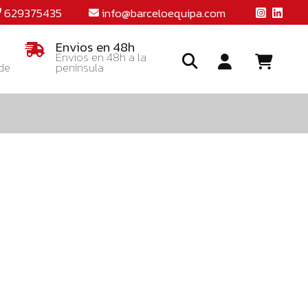
629375435
info@barceloequipa.com
Envios en 48h
Envios en 48h a la
 de
península
Ide
o
crea
una
cuent