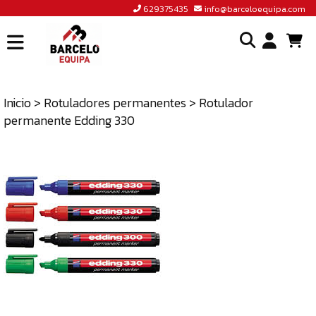
629375435
info@barceloequipa.com
INICIO
I
BARCELÓ
EQUIPA
Inicio
>
Rotuladores permanentes
> Rotulador
o
permanente Edding 330
ACCEDER
cr
A
un
TIENDA
cu
BLOG
CONTACTO
629375435
INFO@BARCELOEQUIPA.COM