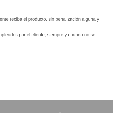
iente reciba el producto, sin penalización alguna y
¿Has
olvida
tu
mpleados por el cliente, siempre y cuando no se
contr
¿Ere
prof
cent
educ
emp
o
libr
Cont
y