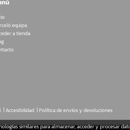
enú
cio
rceló equipa
ceder a tienda
og
ntacto
|
|
l
Accesibilidad
Política de envíos y devoluciones
nologías similares para almacenar, acceder y procesar da