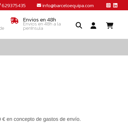
629375435
info@barceloequipa.com
Envios en 48h
Envios en 48h a la
 de
península
Ide
o
crea
una
cuent
0 € en concepto de gastos de envío.