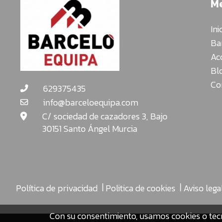
M
Ini
Ba
Ac
Bl
Co
629375435
info@barceloequipa.com
C/ sociedad de cazadores 3, Bajo
30151 Santo Ángel Murcia
|
|
Política de privacidad
Politica de cookies
Aviso lega
Con su consentimiento, usamos cookies o tec