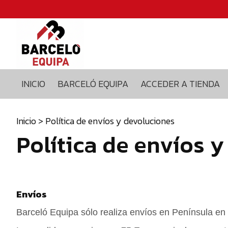
Inicio
Barceló
equipa
Acceder
a
INICIO
BARCELÓ EQUIPA
ACCEDER A TIENDA
tienda
Blog
Contacto
Inicio
> Política de envíos y devoluciones
Política de envíos 
629375435
info@barceloequipa.com
Envíos
Barceló Equipa sólo realiza envíos en Península en