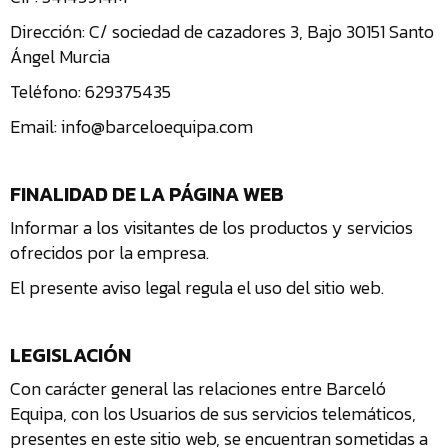
Dirección: C/ sociedad de cazadores 3, Bajo 30151 Santo
TIENDA
Ángel Murcia
¿
Teléfono: 629375435
o
tu
Email: info@barceloequipa.com
c
FINALIDAD DE LA PÁGINA WEB
Informar a los visitantes de los productos y servicios
¿
ofrecidos por la empresa.
p
El presente aviso legal regula el uso del sitio web.
c
e
LEGISLACIÓN
Con carácter general las relaciones entre Barceló
l
Equipa, con los Usuarios de sus servicios telemáticos,
C
presentes en este sitio web, se encuentran sometidas a