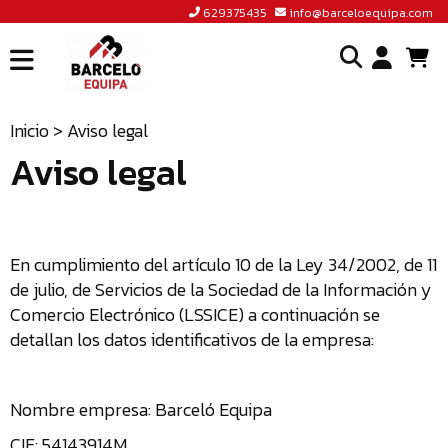
629375435
info@barceloequipa.com
INICIO
I
BARCELÓ
Inicio
> Aviso legal
EQUIPA
Aviso legal
o
ACCEDER
cr
A
un
TIENDA
cu
BLOG
En cumplimiento del artículo 10 de la Ley 34/2002, de 11
de julio, de Servicios de la Sociedad de la Información y
CONTACTO
Comercio Electrónico (LSSICE) a continuación se
detallan los datos identificativos de la empresa:
629375435
INFO@BARCELOEQUIPA.COM
Nombre empresa: Barceló Equipa
CIF: 54143914M