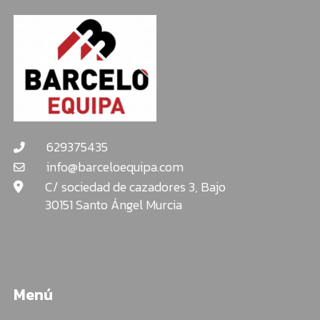
t
d
t
t
P
a
m
629375435
info@barceloequipa.com
C/ sociedad de cazadores 3, Bajo
30151 Santo Ángel Murcia
Menú