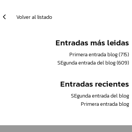
TIENDA
Volver al listado
¿
o
tu
c
Entradas más leidas
Primera entrada blog (715)
SEgunda entrada del blog (609)
¿
p
Entradas recientes
c
e
SEgunda entrada del blog
Primera entrada blog
l
C