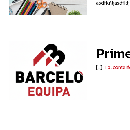
asdfkñljasdfkl
Tienda
Prime
[...]
Ir al conten