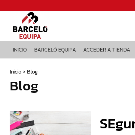
Inicio
Barceló
equipa
Acceder
a
INICIO
BARCELÓ EQUIPA
ACCEDER A TIENDA
tienda
Blog
Contacto
Inicio
> Blog
Blog
629375435
info@barceloequipa.com
SEgun