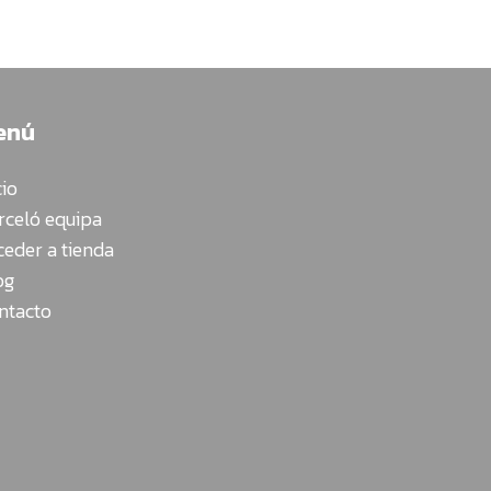
enú
cio
rceló equipa
ceder a tienda
og
ntacto