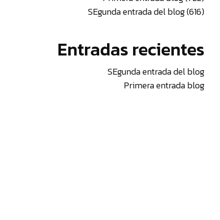
SEgunda entrada del blog (616)
Entradas recientes
¿Has
olvida
tu
SEgunda entrada del blog
contr
Primera entrada blog
¿Ere
prof
cent
educ
emp
o
libr
Cont
y