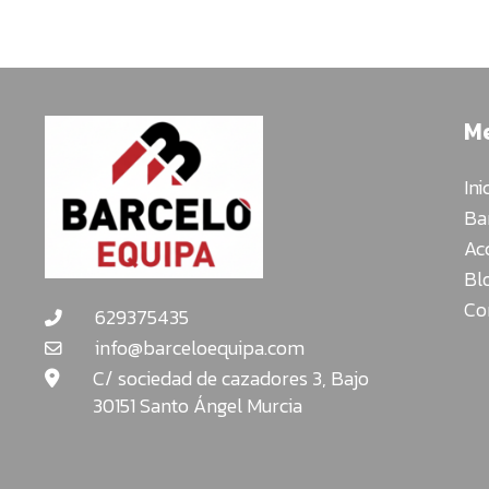
M
Ini
Ba
Ac
Bl
Co
629375435
info@barceloequipa.com
C/ sociedad de cazadores 3, Bajo
30151 Santo Ángel Murcia