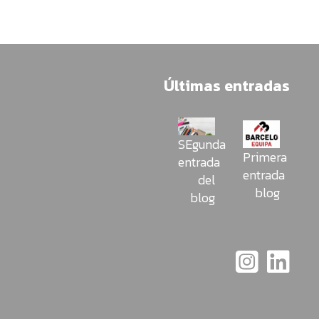
te
dare
tu
tarif
Últimas entradas
Pro
a
medi
SEgunda
Primera
entrada
entrada
del
blog
blog