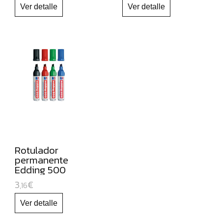
NAVIDAD
Rotulador
permanente
Edding 500
3
€
,16