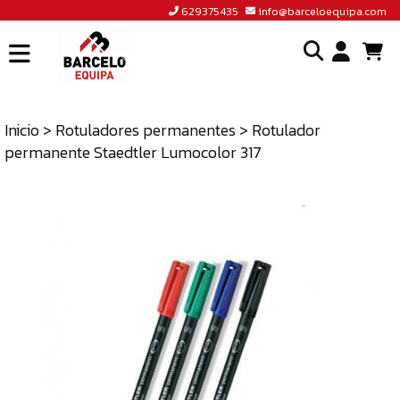
629375435
info@barceloequipa.com
INICIO
I
BARCELÓ
EQUIPA
Inicio
>
Rotuladores permanentes
> Rotulador
o
permanente Staedtler Lumocolor 317
ACCEDER
cr
A
un
TIENDA
cu
BLOG
CONTACTO
629375435
INFO@BARCELOEQUIPA.COM