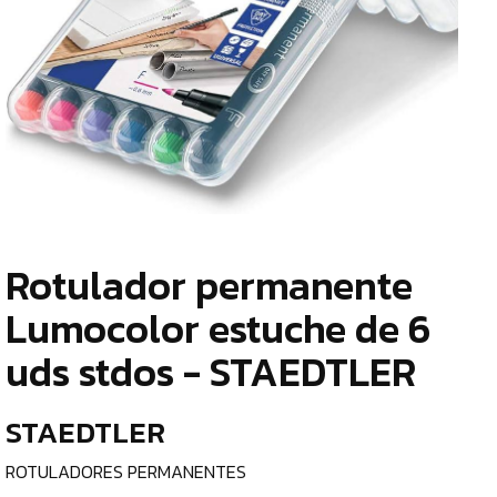
TIENDA
¿
ESCRITURA
o
Y
tu
c
CORRECCIÓN
LÁPICES
DE
GRAFITO
Rotulador permanente
¿
p
LÁPICES
Lumocolor estuche de 6
c
BICOLOR
uds stdos - STAEDTLER
e
GOMAS
DE
STAEDTLER
BORRAR
l
AFILALÁPICES
C
ROTULADORES PERMANENTES