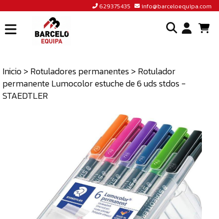
629375435
info@barceloequipa.com
INICIO
I
BARCELÓ
EQUIPA
Inicio
>
Rotuladores permanentes
> Rotulador
o
permanente Lumocolor estuche de 6 uds stdos -
ACCEDER
cr
STAEDTLER
A
un
TIENDA
cu
BLOG
CONTACTO
629375435
INFO@BARCELOEQUIPA.COM