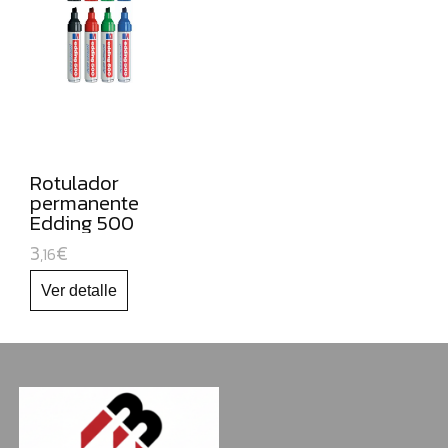
NAVIDAD
Rotulador
permanente
Edding 500
3
€
,16