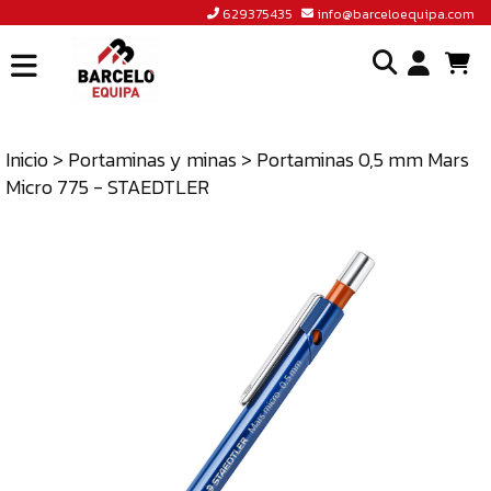
629375435
info@barceloequipa.com
INICIO
I
BARCELÓ
EQUIPA
Inicio
>
Portaminas y minas
> Portaminas 0,5 mm Mars
o
Micro 775 - STAEDTLER
ACCEDER
cr
A
un
TIENDA
cu
BLOG
CONTACTO
629375435
INFO@BARCELOEQUIPA.COM