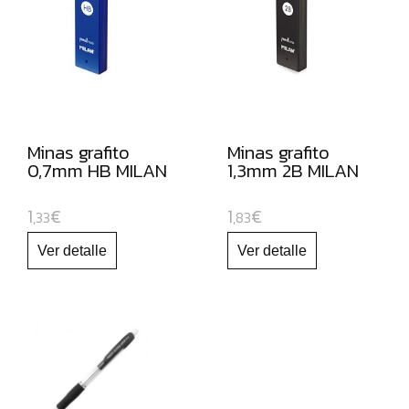
PARA
PIZARRA
BLANCA
Y
RECAMBIOS
MARCADORES
Minas grafito
Minas grafito
FLUORESCENTES
0,7mm HB MILAN
1,3mm 2B MILAN
PAPEL
1
€
1
€
Y
,33
,83
MANIPULADOS
MATERIAL
ESCOLAR
JUGUETE
EDUCATIVO
ESPECIAL