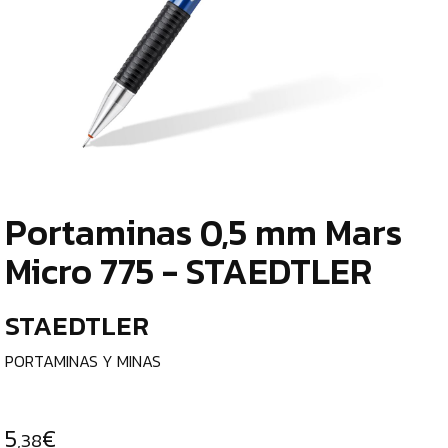
TIENDA
¿
ESCRITURA
o
Y
tu
c
CORRECCIÓN
LÁPICES
DE
Portaminas 0,5 mm Mars
GRAFITO
¿
Micro 775 - STAEDTLER
p
LÁPICES
c
BICOLOR
STAEDTLER
e
GOMAS
DE
PORTAMINAS Y MINAS
BORRAR
l
AFILALÁPICES
C
5
€
,38