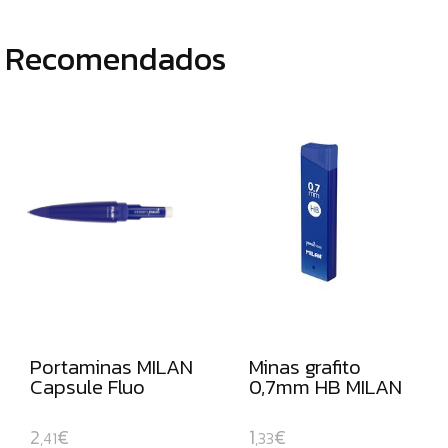
ROTULADORES
Recomendados
DE
PUNTA
DE
FIBRA
ROTULADORES
PERMANENTES
ROTULADORES
OPACOS
DE
ORO
Y
PLATA
Portaminas MILAN
Minas grafito
ROTULADORES
Capsule Fluo
0,7mm HB MILAN
Y
LAPICEROS
2
€
1
€
,41
,33