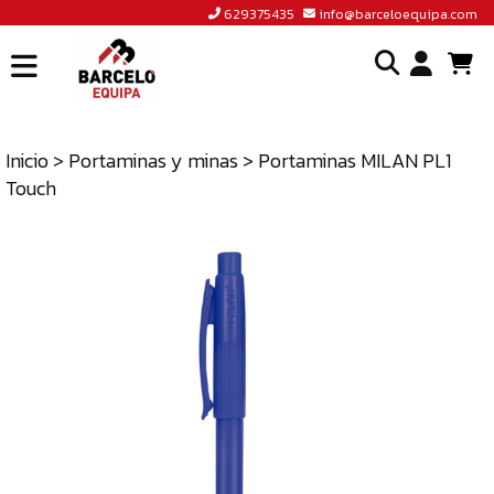
629375435
info@barceloequipa.com
INICIO
I
BARCELÓ
EQUIPA
Inicio
>
Portaminas y minas
> Portaminas MILAN PL1
o
Touch
ACCEDER
cr
A
un
TIENDA
cu
BLOG
CONTACTO
629375435
INFO@BARCELOEQUIPA.COM