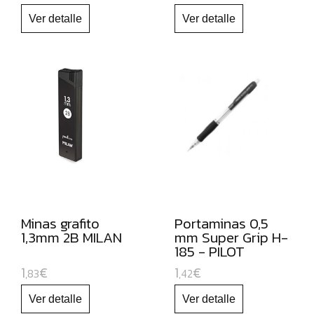
PARA
PIZARRA
BLANCA
Y
RECAMBIOS
MARCADORES
FLUORESCENTES
PAPEL
Y
MANIPULADOS
MATERIAL
Minas grafito
Portaminas 0,5
ESCOLAR
1,3mm 2B MILAN
mm Super Grip H-
185 - PILOT
JUGUETE
1
€
1
€
,83
,42
EDUCATIVO
ESPECIAL