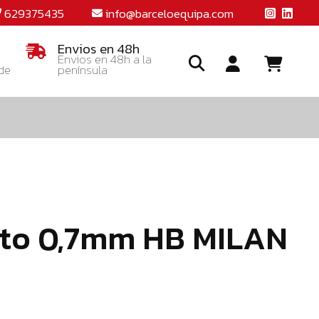
629375435
info@barceloequipa.com
Envios en 48h
Envios en 48h a la
 de
península
Ide
o
crea
una
cuent
fito 0,7mm HB MILAN