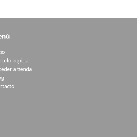
enú
cio
rceló equipa
ceder a tienda
og
ntacto