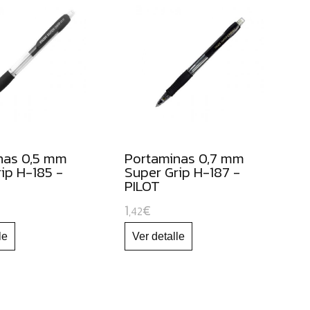
te
dare
tu
tarif
Pro
a
medi
nas 0,5 mm
Portaminas 0,7 mm
ip H-185 -
Super Grip H-187 -
PILOT
1
€
,42