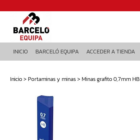
Inicio
Barceló
equipa
Acceder
a
INICIO
BARCELÓ EQUIPA
ACCEDER A TIENDA
tienda
Blog
Contacto
Inicio
>
Portaminas y minas
> Minas grafito 0,7mm H
629375435
info@barceloequipa.com