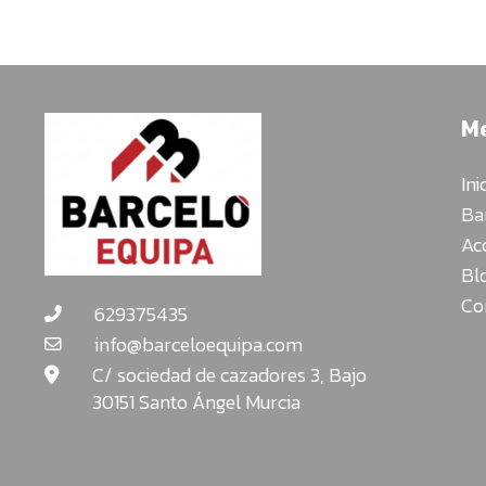
Rotuladores
de
punta
de
M
fibra
Rotuladores
Ini
permanentes
Ba
Rotuladores
Ac
opacos
Bl
de
Co
oro
629375435
y
info@barceloequipa.com
plata
C/ sociedad de cazadores 3, Bajo
30151 Santo Ángel Murcia
Rotuladores
y
lapiceros