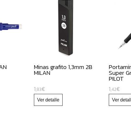
LAN
Minas grafito 1,3mm 2B
Portami
MILAN
Super Gr
PILOT
1
€
1
€
,83
,42