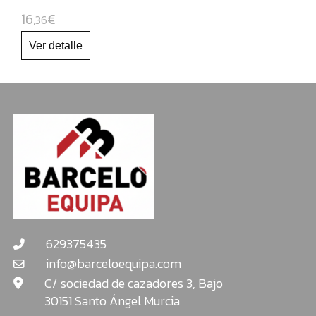
16
€
,36
629375435
info@barceloequipa.com
C/ sociedad de cazadores 3, Bajo
30151 Santo Ángel Murcia