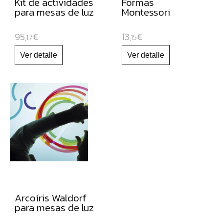
Kit de actividades
Formas
para mesas de luz
Montessori
95
€
13
€
,17
,15
Arcoíris Waldorf
para mesas de luz