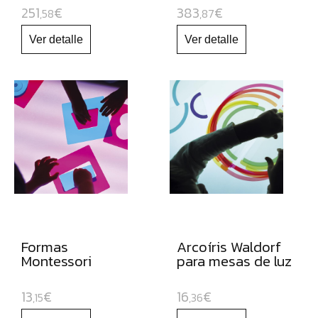
251
€
383
€
,58
,87
Formas
Arcoíris Waldorf
Montessori
para mesas de luz
13
€
16
€
,15
,36