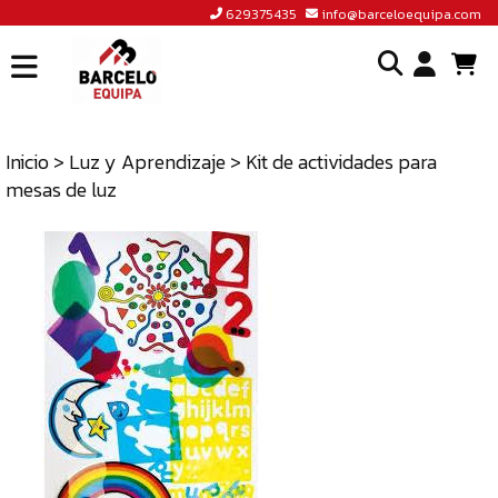
629375435
info@barceloequipa.com
INICIO
I
BARCELÓ
EQUIPA
Inicio
>
Luz y Aprendizaje
> Kit de actividades para
o
mesas de luz
ACCEDER
cr
A
un
TIENDA
cu
BLOG
CONTACTO
629375435
INFO@BARCELOEQUIPA.COM