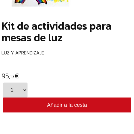
TIENDA
Kit de actividades para
¿
ESCRITURA
o
mesas de luz
Y
tu
c
CORRECCIÓN
LUZ Y APRENDIZAJE
PAPEL
Y
MANIPULADOS
¿
95
€
,17
p
MATERIAL
c
ESCOLAR
e
JUGUETE
EDUCATIVO
l
LUZ
C
Y