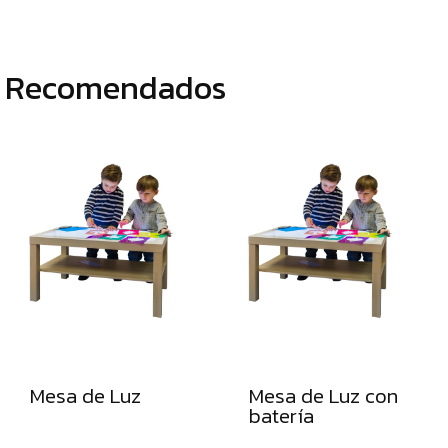
KINESTÉTICA
COMPLEMENTOS
INTELIGENCIAS
Recomendados
MULTIPLES
ESPECIAL
NAVIDAD
Mesa de Luz
Mesa de Luz con
batería