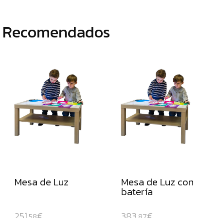
KINESTÉTICA
COMPLEMENTOS
Recomendados
INTELIGENCIAS
MULTIPLES
ESPECIAL
NAVIDAD
Mesa de Luz
Mesa de Luz con
batería
251
€
383
€
,58
,87