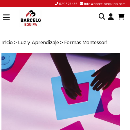
629375435
info@barceloequipa.com
INICIO
I
BARCELÓ
EQUIPA
Inicio
>
Luz y Aprendizaje
> Formas Montessori
o
ACCEDER
cr
A
un
TIENDA
cu
BLOG
CONTACTO
629375435
INFO@BARCELOEQUIPA.COM