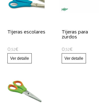
CARTULINAS:
MUEBLES
ORGANIZADORES
JUGUETE
EDUCATIVO
Tijeras escolares
Tijeras para
zurdos
ESPECIAL
NAVIDAD
0
€
0
€
,52
,52