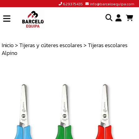
629375435
info@barceloequipa.com
INICIO
I
BARCELÓ
EQUIPA
Inicio
>
Tijeras y cúteres escolares
> Tijeras escolares
o
Alpino
ACCEDER
cr
A
un
TIENDA
cu
BLOG
CONTACTO
629375435
INFO@BARCELOEQUIPA.COM