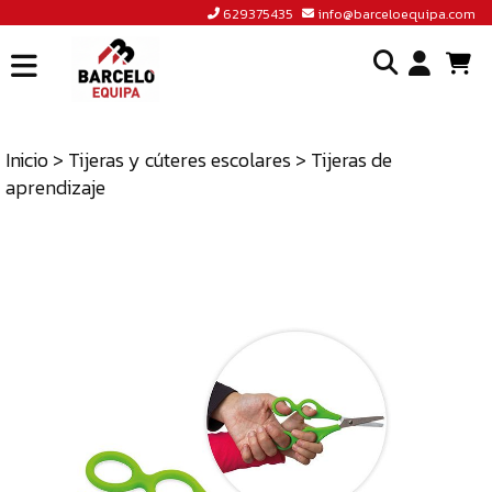
629375435
info@barceloequipa.com
INICIO
I
BARCELÓ
EQUIPA
Inicio
>
Tijeras y cúteres escolares
> Tijeras de
o
aprendizaje
ACCEDER
cr
A
un
TIENDA
cu
BLOG
CONTACTO
629375435
INFO@BARCELOEQUIPA.COM