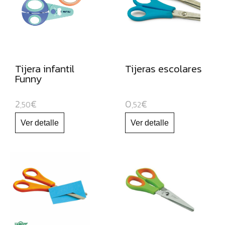
CÚTERES
ESCOLARES
GOMETS
FORRO
Tijera infantil
Tijeras escolares
DE
Funny
LIBROS
BOBINAS
2
€
0
€
,50
,52
DE
PAPEL
CONTINUO
PAPELES
PARA
USO
ESCOLAR
CARTULINAS