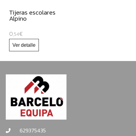
Tijeras escolares
Alpino
0
€
,54
629375435