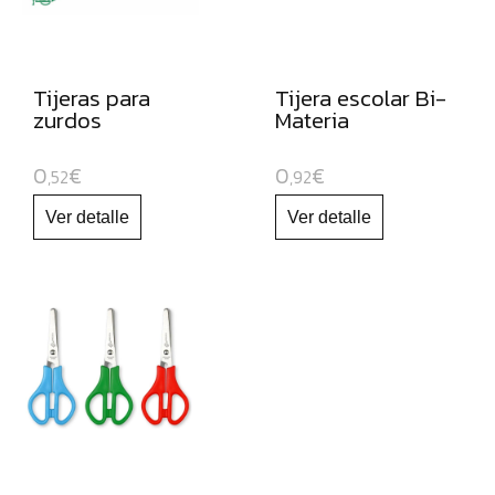
CARTULINAS:
MUEBLES
ORGANIZADORES
Tijeras para
Tijera escolar Bi-
JUGUETE
zurdos
Materia
EDUCATIVO
0
€
0
€
ESPECIAL
,52
,92
NAVIDAD