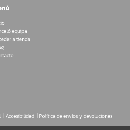
enú
cio
rceló equipa
ceder a tienda
og
ntacto
|
|
l
Accesibilidad
Política de envíos y devoluciones