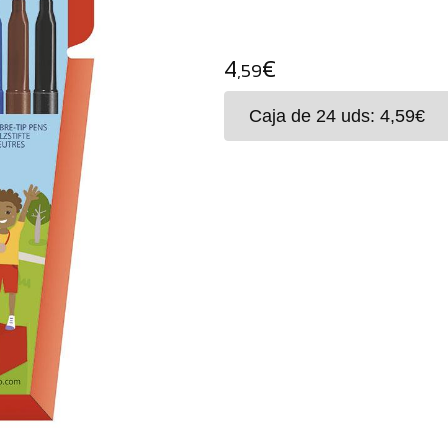
4
€
,59
Rotulador con punta de fibra
agarre triangular y punta res
ventilado. Fomenta una sujec
al escribir y dibujar ya que 
cansen tan fácilmente.