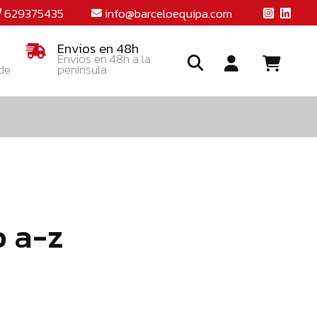
629375435
info@barceloequipa.com
Envios en 48h
Envios en 48h a la
 de
península
Ide
o
crea
una
cuent
o a-z