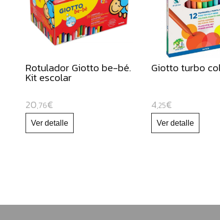
y
cúteres
escolares
Gomets
Forro
Rotulador Giotto be-bé.
Giotto turbo col
de
Kit escolar
libros
Bobinas
20
€
4
€
,76
,25
de
papel
continuo
Papeles
para
uso
escolar
Cartulinas