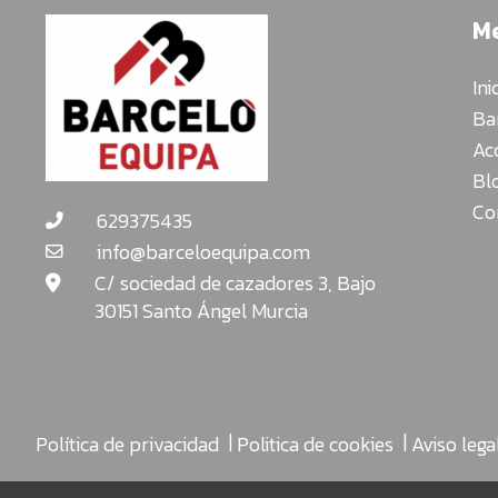
Cartulinas:
M
muebles
organizadores
Ini
JUGUETE
Ba
EDUCATIVO
Ac
Bl
ESPECIAL
Co
629375435
NAVIDAD
info@barceloequipa.com
C/ sociedad de cazadores 3, Bajo
30151 Santo Ángel Murcia
|
|
Política de privacidad
Politica de cookies
Aviso lega