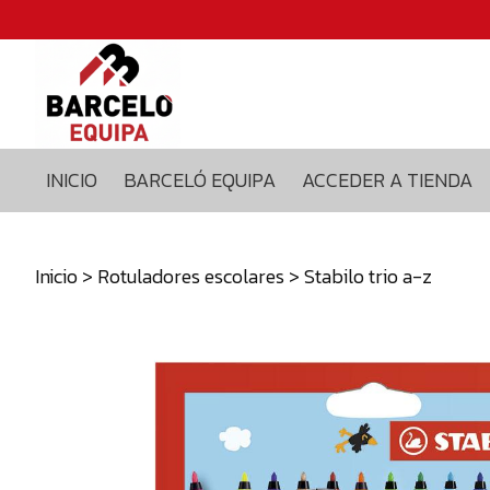
Inicio
Barceló
equipa
Acceder
a
INICIO
BARCELÓ EQUIPA
ACCEDER A TIENDA
tienda
Blog
Contacto
Inicio
>
Rotuladores escolares
> Stabilo trio a-z
629375435
info@barceloequipa.com