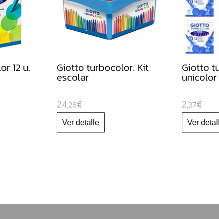
or 12 u.
Giotto turbocolor. Kit
Giotto t
escolar
unicolor
24
€
2
€
,26
,37