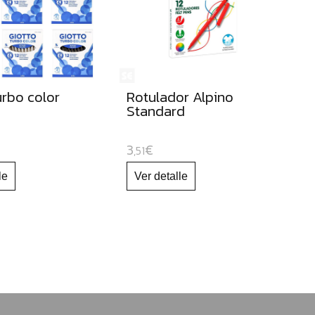
urbo color
Rotulador Alpino
Standard
3
€
,51