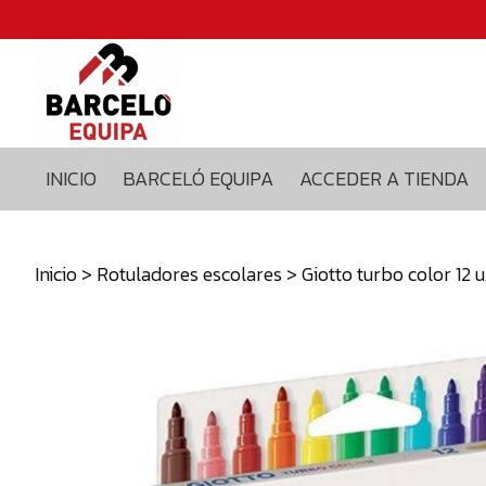
Inicio
Barceló
equipa
Acceder
a
INICIO
BARCELÓ EQUIPA
ACCEDER A TIENDA
tienda
Blog
Contacto
Inicio
>
Rotuladores escolares
> Giotto turbo color 12 u
629375435
info@barceloequipa.com