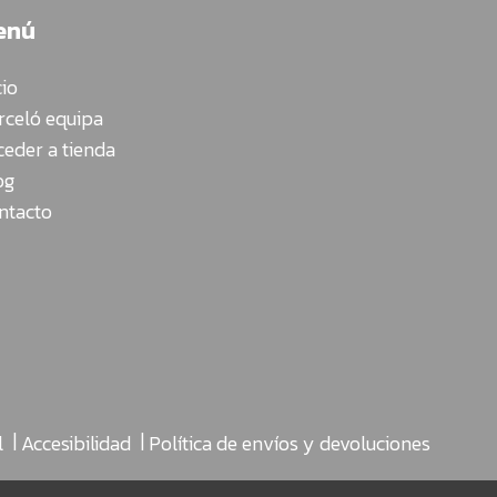
enú
cio
rceló equipa
ceder a tienda
og
ntacto
|
|
l
Accesibilidad
Política de envíos y devoluciones