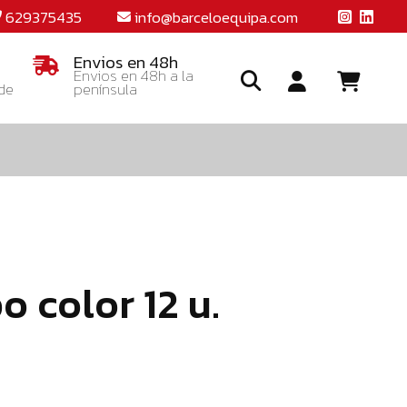
629375435
info@barceloequipa.com
Envios en 48h
Envios en 48h a la
 de
península
Ide
o
crea
una
cuent
o color 12 u.