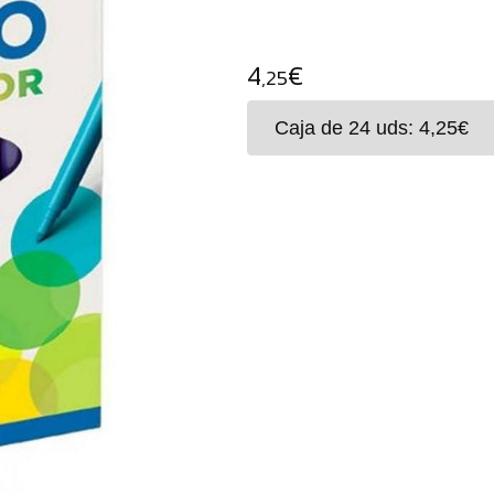
4
€
,25
Rotuladores de punta super-
ventilado punta bloqueada, t
lavables en la piel con agua 
de lavado a máquina a 40º.