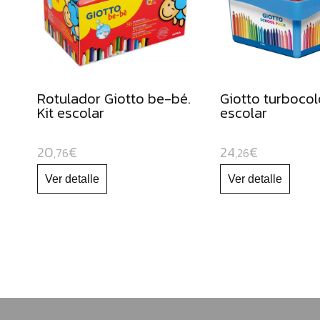
y
cúteres
escolares
Gomets
Forro
Rotulador Giotto be-bé.
Giotto turbocolo
de
Kit escolar
escolar
libros
Bobinas
20
€
24
€
,76
,26
de
papel
continuo
Papeles
para
uso
escolar
Cartulinas