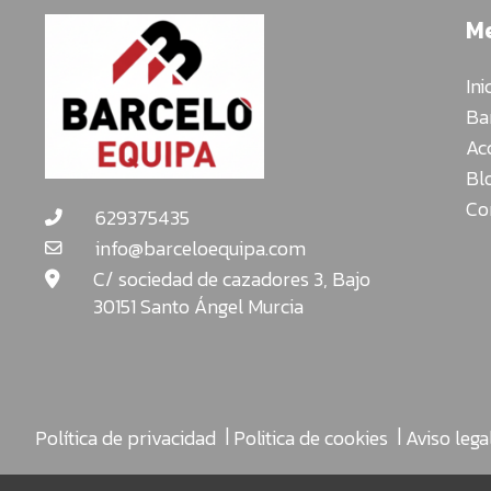
Cartulinas:
M
muebles
organizadores
Ini
JUGUETE
Ba
EDUCATIVO
Ac
Bl
ESPECIAL
Co
629375435
NAVIDAD
info@barceloequipa.com
C/ sociedad de cazadores 3, Bajo
30151 Santo Ángel Murcia
|
|
Política de privacidad
Politica de cookies
Aviso lega