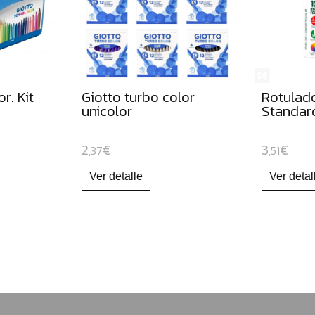
r. Kit
Giotto turbo color
Rotulado
unicolor
Standar
2
€
3
€
,37
,51