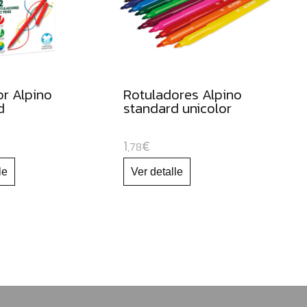
r Alpino
Rotuladores Alpino
d
standard unicolor
1
€
,78