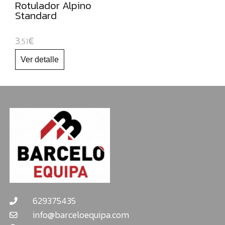
Rotulador Alpino
Standard
3
€
,51
629375435
info@barceloequipa.com