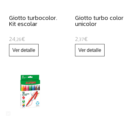
CARTULINAS:
MUEBLES
ORGANIZADORES
Giotto turbocolor.
Giotto turbo color
Kit escolar
unicolor
JUGUETE
EDUCATIVO
24
€
2
€
,26
,37
ESPECIAL
NAVIDAD