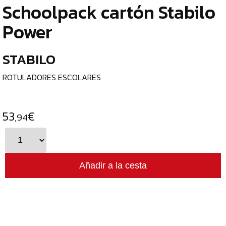
Schoolpack cartón Stabilo
TIENDA
Power
¿
ESCRITURA
o
STABILO
Y
tu
c
CORRECCIÓN
ROTULADORES ESCOLARES
PAPEL
Y
53
€
,94
MANIPULADOS
¿
p
MATERIAL
c
ESCOLAR
e
ROTULADORES
ESCOLARES
l
LÁPICES
C
DE