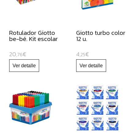
CÚTERES
ESCOLARES
GOMETS
Rotulador Giotto
Giotto turbo color
FORRO
be-bé. Kit escolar
12 u.
DE
LIBROS
20
€
4
€
,76
,25
BOBINAS
DE
PAPEL
CONTINUO
PAPELES
PARA
USO
ESCOLAR
CARTULINAS