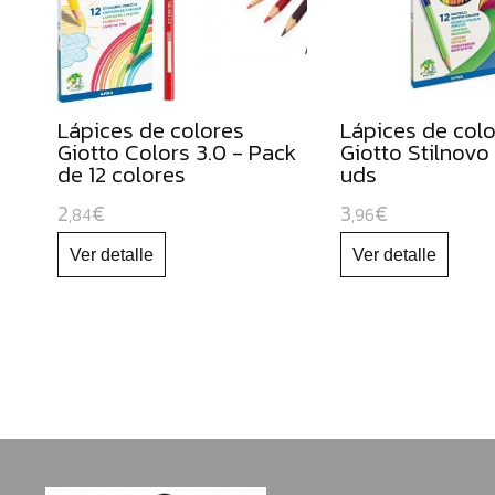
y
cúteres
escolares
Gomets
Lápices de colores
Lápices de col
Forro
Giotto Colors 3.0 - Pack
Giotto Stilnovo
de
de 12 colores
uds
libros
2
€
3
€
,84
,96
Bobinas
de
papel
continuo
Papeles
para
uso
escolar
Cartulinas