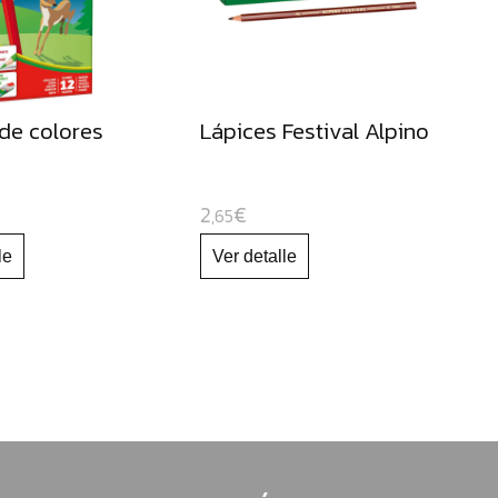
de colores
Lápices Festival Alpino
2
€
,65