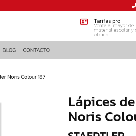
Tarifas pro
Venta al mayor de
material escolar y
oficina
BLOG
CONTACTO
ler Noris Colour 187
Lápices de
Noris Colo
STAEDTLER