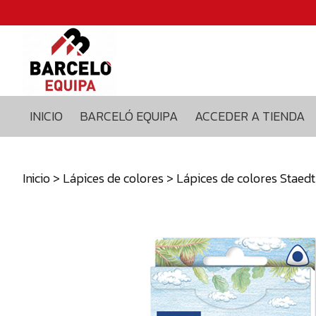
Inicio
Barceló
equipa
Acceder
a
INICIO
BARCELÓ EQUIPA
ACCEDER A TIENDA
tienda
Blog
Contacto
Inicio
>
Lápices de colores
> Lápices de colores Staedt
629375435
info@barceloequipa.com