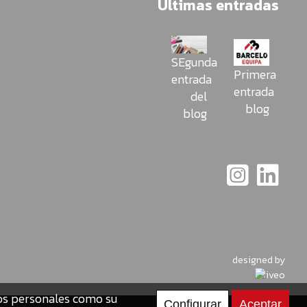
Últimas entradas
SEgunda
Primera
entrada
entrada
del
blog
blog
designed by
tos personales como su