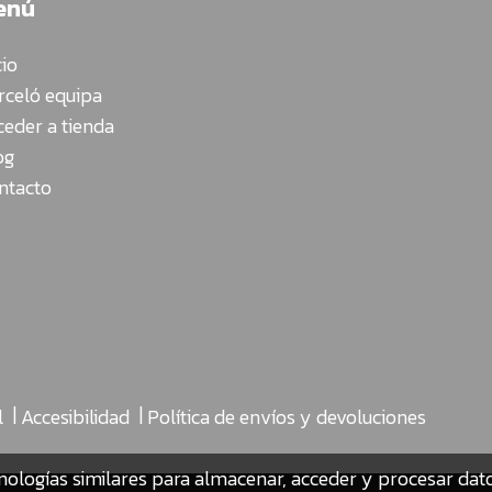
enú
cio
rceló equipa
ceder a tienda
og
ntacto
|
|
l
Accesibilidad
Política de envíos y devoluciones
nologías similares para almacenar, acceder y procesar da