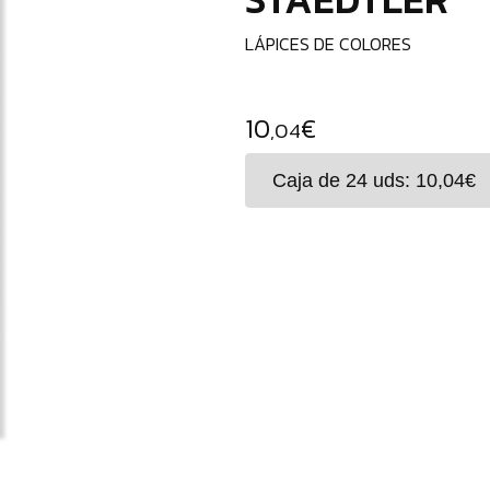
LÁPICES DE COLORES
10
€
,04
La?piz de color en disen?o triangular - Made 
de madera.
La?pices de alta calidad fabricados de forma ec
Colores y minas intensas. Superficie antideslizant
Contenido de madera certificada, proveniente d