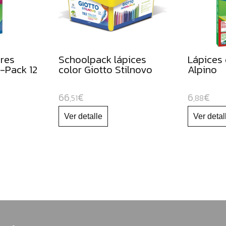
ores
Schoolpack lápices
Lápices 
 -Pack 12
color Giotto Stilnovo
Alpino
66
€
6
€
,51
,88