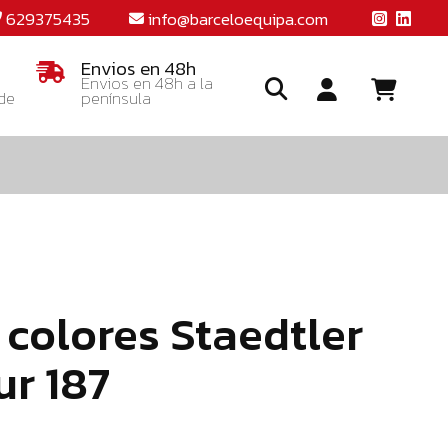
629375435
info@barceloequipa.com
Envios en 48h
Envios en 48h a la
 de
península
Ide
o
crea
una
cuent
 colores Staedtler
ur 187