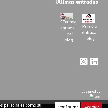
Últimas entradas
SEgunda
Primera
entrada
entrada
del
blog
blog
designed by
tos personales como su