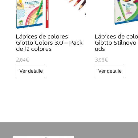
y
cúteres
escolares
Gomets
Lápices de colores
Lápices de col
Forro
Giotto Colors 3.0 - Pack
Giotto Stilnovo
de
de 12 colores
uds
libros
2
€
3
€
,84
,96
Bobinas
de
papel
continuo
Papeles
para
uso
escolar
Cartulinas