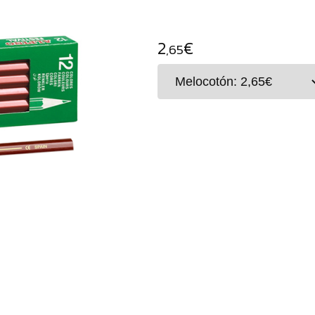
2
€
,65
La?pices "wood free" con mina de color Festiva