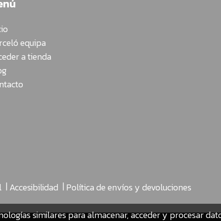
enú
cio
rceló equipa
ceder a tienda
og
ntacto
|
|
l
Accesibilidad
Política de envíos y devoluciones
nologías similares para almacenar, acceder y procesar da