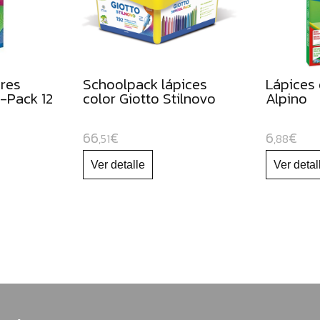
ores
Schoolpack lápices
Lápices 
 -Pack 12
color Giotto Stilnovo
Alpino
66
€
6
€
,51
,88