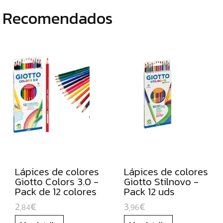
CÚTERES
Recomendados
ESCOLARES
GOMETS
FORRO
DE
LIBROS
BOBINAS
DE
PAPEL
CONTINUO
PAPELES
PARA
Lápices de colores
Lápices de colores
USO
Giotto Colors 3.0 -
Giotto Stilnovo -
ESCOLAR
Pack de 12 colores
Pack 12 uds
2
€
3
€
CARTULINAS
,84
,96