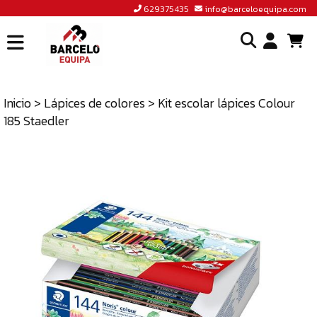
629375435
info@barceloequipa.com
INICIO
I
BARCELÓ
EQUIPA
Inicio
>
Lápices de colores
> Kit escolar lápices Colour
o
185 Staedler
ACCEDER
cr
A
un
TIENDA
cu
BLOG
CONTACTO
629375435
INFO@BARCELOEQUIPA.COM