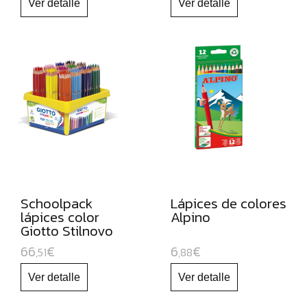
CARTULINAS:
MUEBLES
ORGANIZADORES
JUGUETE
EDUCATIVO
ESPECIAL
NAVIDAD
Schoolpack
Lápices de colores
lápices color
Alpino
Giotto Stilnovo
66
€
6
€
,51
,88