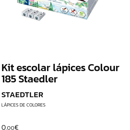
TIENDA
¿
ESCRITURA
o
Y
tu
c
CORRECCIÓN
PAPEL
Y
Kit escolar lápices Colour
MANIPULADOS
¿
185 Staedler
p
MATERIAL
c
ESCOLAR
STAEDTLER
e
ROTULADORES
LÁPICES DE COLORES
ESCOLARES
l
LÁPICES
C
0
€
DE
,00