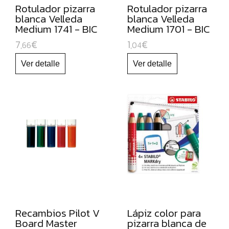
PARA
Rotulador pizarra
Rotulador pizarra
blanca Velleda
blanca Velleda
PIZARRA
Medium 1741 - BIC
Medium 1701 - BIC
BLANCA
Y
7
€
1
€
,66
,04
RECAMBIOS
MARCADORES
FLUORESCENTES
PAPEL
Y
MANIPULADOS
MATERIAL
ESCOLAR
JUGUETE
EDUCATIVO
Recambios Pilot V
Lápiz color para
Board Master
pizarra blanca de
ESPECIAL