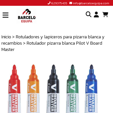
629375435
info@barceloequipa.com
INICIO
I
BARCELÓ
EQUIPA
Inicio
>
Rotuladores y lapiceros para pizarra blanca y
o
recambios
> Rotulador pizarra blanca Pilot V Board
ACCEDER
cr
Master
A
un
TIENDA
cu
BLOG
CONTACTO
629375435
INFO@BARCELOEQUIPA.COM