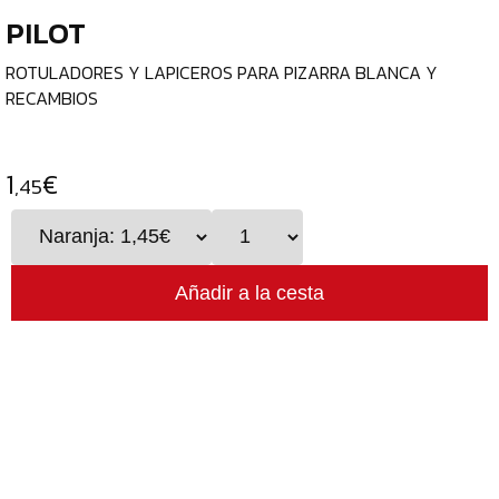
PORTAMINAS
PILOT
t
Y
d
MINAS
ROTULADORES Y LAPICEROS PARA PIZARRA BLANCA Y
t
RECAMBIOS
BOLÍGRAFOS
t
P
BOLÍGRAFOS
a
BORRABLES
1
€
,45
m
BOLÍGRAFOS
TINTA
GEL
ROLLERS
BOLÍGRAFOS
MULTIFUCNIÓN
CORRECTORES
SECOS
Y
LÍQUIDOS