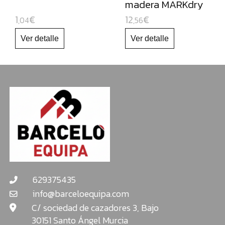
madera MARKdry
NAVIDAD
- Stabilo
1
€
12
€
,04
,56
629375435
info@barceloequipa.com
C/ sociedad de cazadores 3, Bajo
30151 Santo Ángel Murcia