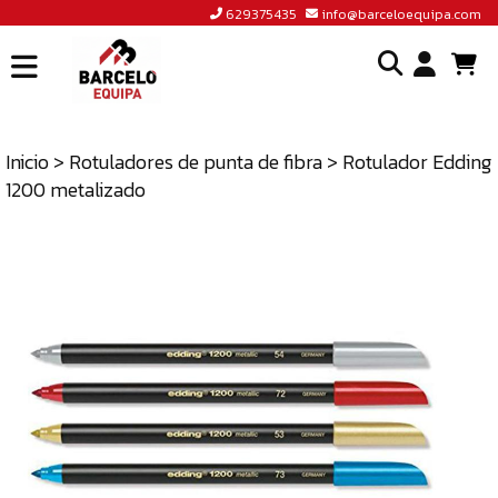
629375435
info@barceloequipa.com
INICIO
I
BARCELÓ
EQUIPA
Inicio
>
Rotuladores de punta de fibra
> Rotulador Edding
o
1200 metalizado
ACCEDER
cr
A
un
TIENDA
cu
BLOG
CONTACTO
629375435
INFO@BARCELOEQUIPA.COM