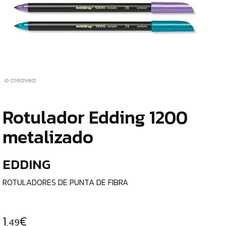
TIENDA
¿
ESCRITURA
o
Y
tu
c
CORRECCIÓN
LÁPICES
DE
Rotulador Edding 1200
GRAFITO
¿
metalizado
p
LÁPICES
c
BICOLOR
EDDING
e
GOMAS
DE
ROTULADORES DE PUNTA DE FIBRA
BORRAR
l
AFILALÁPICES
C
1
€
,49