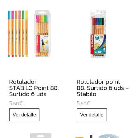
ROTULADORES
DE
PUNTA
DE
FIBRA
ROTULADORES
PERMANENTES
ROTULADORES
OPACOS
Rotulador
Rotulador point
DE
STABILO Point 88.
88. Surtido 6 uds -
ORO
Surtido 6 uds
Stabilo
neón
Y
5
€
5
€
,60
,60
PLATA
ROTULADORES
Y
LAPICEROS