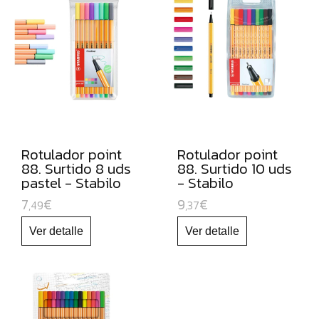
PARA
PIZARRA
BLANCA
Y
RECAMBIOS
MARCADORES
FLUORESCENTES
PAPEL
Rotulador point
Rotulador point
88. Surtido 8 uds
88. Surtido 10 uds
Y
pastel - Stabilo
- Stabilo
MANIPULADOS
7
€
9
€
,49
,37
MATERIAL
ESCOLAR
JUGUETE
EDUCATIVO
ESPECIAL