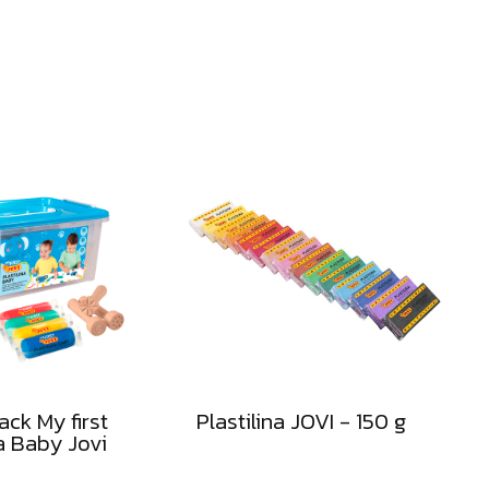
te
dare
tu
tarif
Pro
a
medi
ck My first
Plastilina JOVI - 150 g
na Baby Jovi