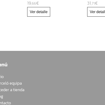
19
€
31
€
,66
,71
enú
cio
rceló equipa
ceder a tienda
og
ntacto