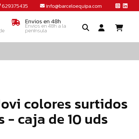
629375435
info@barceloequipa.com
Envios en 48h
Envios en 48h a la
 de
península
Ide
o
crea
una
cuent
Jovi colores surtidos
s - caja de 10 uds