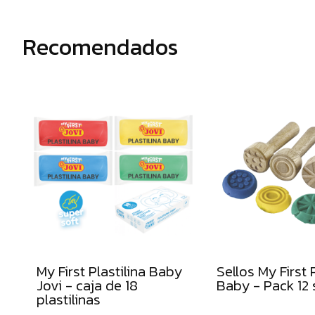
colores
Recomendados
Estuches
y
portatodos
Modelaje
y
complementos
Adhesivos
escolares
Almohadillas
y
punzones
de
My First Plastilina Baby
Sellos My First P
picado
Jovi - caja de 18
Baby - Pack 12 
Tijeras
plastilinas