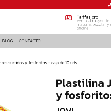
Tarifas pro
Venta al mayor de
material escolar y
oficina
BLOG
CONTACTO
ores surtidos y fosforitos - caja de 10 uds
Plastilina 
y fosforito
JOVI