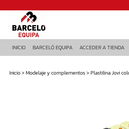
Inicio
Barceló
equipa
Acceder
a
INICIO
BARCELÓ EQUIPA
ACCEDER A TIENDA
tienda
Blog
Contacto
Inicio
>
Modelaje y complementos
> Plastilina Jovi col
629375435
info@barceloequipa.com