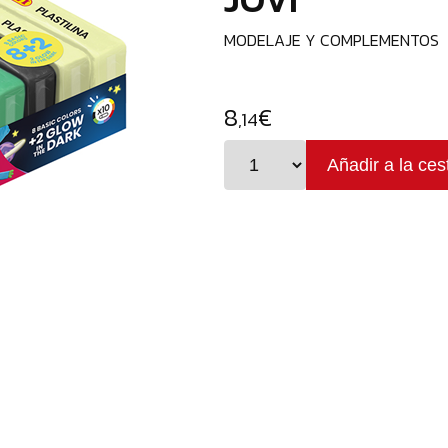
MODELAJE Y COMPLEMENTOS
8
€
,14
Caja con 10 pastillas: 8 de c
2
fosforescentes,
que
se
ilum