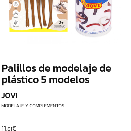
TIENDA
¿
ESCRITURA
o
Y
tu
c
CORRECCIÓN
PAPEL
Y
Palillos de modelaje de
MANIPULADOS
¿
plástico 5 modelos
p
MATERIAL
c
ESCOLAR
JOVI
e
ROTULADORES
MODELAJE Y COMPLEMENTOS
ESCOLARES
l
LÁPICES
C
11
€
DE
,81