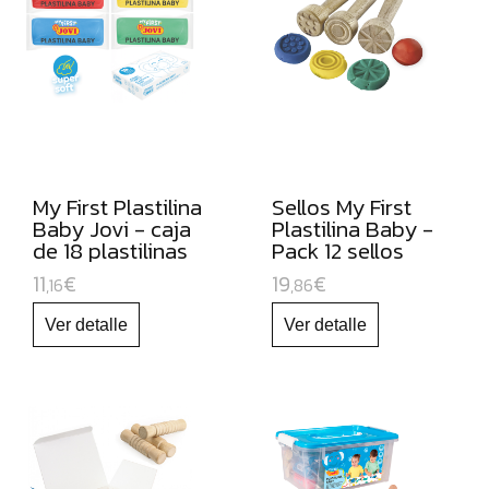
CÚTERES
ESCOLARES
GOMETS
FORRO
DE
LIBROS
My First Plastilina
Sellos My First
BOBINAS
Baby Jovi - caja
Plastilina Baby -
DE
de 18 plastilinas
Pack 12 sellos
PAPEL
11
€
19
€
,16
,86
CONTINUO
PAPELES
PARA
USO
ESCOLAR
CARTULINAS