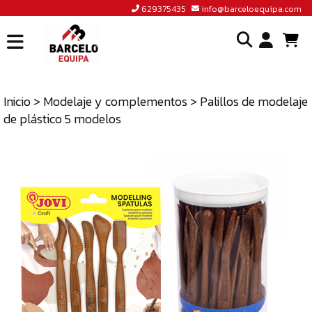
629375435
info@barceloequipa.com
INICIO
I
BARCELÓ
EQUIPA
Inicio
>
Modelaje y complementos
> Palillos de modelaje
o
de plástico 5 modelos
ACCEDER
cr
A
un
TIENDA
cu
BLOG
CONTACTO
629375435
INFO@BARCELOEQUIPA.COM