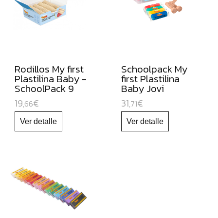
CARTULINAS:
MUEBLES
ORGANIZADORES
JUGUETE
EDUCATIVO
Rodillos My first
Schoolpack My
Plastilina Baby -
first Plastilina
ESPECIAL
SchoolPack 9
Baby Jovi
NAVIDAD
rodillos
19
€
31
€
,66
,71