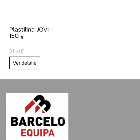
Plastilina JOVI -
150 g
21
€
,32