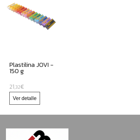
Plastilina JOVI -
150 g
21
€
,32