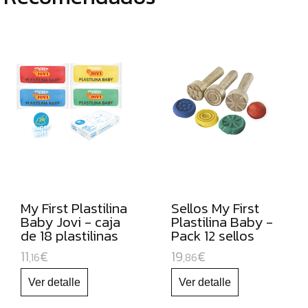
CÚTERES
ESCOLARES
GOMETS
FORRO
DE
LIBROS
BOBINAS
DE
PAPEL
CONTINUO
My First Plastilina
Sellos My First
PAPELES
Baby Jovi - caja
Plastilina Baby -
PARA
de 18 plastilinas
Pack 12 sellos
USO
11
€
19
€
,16
,86
ESCOLAR
CARTULINAS