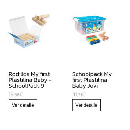
CARTULINAS:
MUEBLES
ORGANIZADORES
JUGUETE
EDUCATIVO
ESPECIAL
NAVIDAD
Rodillos My first
Schoolpack My
Plastilina Baby -
first Plastilina
SchoolPack 9
Baby Jovi
rodillos
19
€
31
€
,66
,71