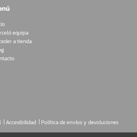
enú
cio
rceló equipa
ceder a tienda
og
ntacto
|
|
l
Accesibilidad
Política de envíos y devoluciones