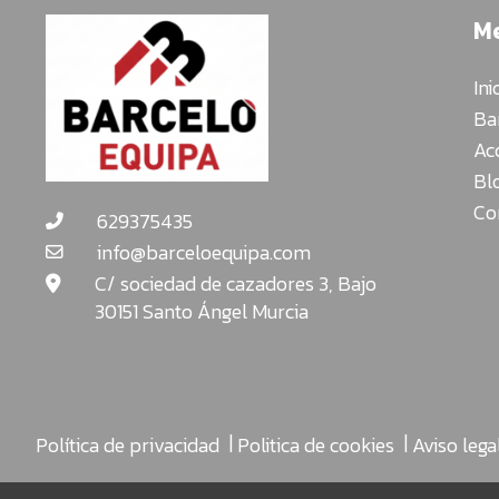
Cartulinas:
M
muebles
organizadores
Ini
JUGUETE
Ba
EDUCATIVO
Ac
Bl
ESPECIAL
Co
629375435
NAVIDAD
info@barceloequipa.com
C/ sociedad de cazadores 3, Bajo
30151 Santo Ángel Murcia
|
|
Política de privacidad
Politica de cookies
Aviso lega