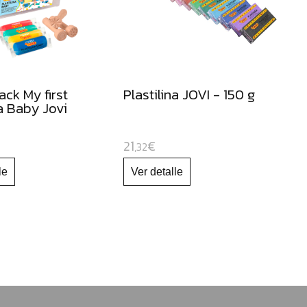
ck My first
Plastilina JOVI - 150 g
na Baby Jovi
21
€
,32