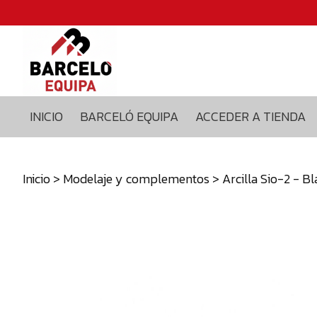
Inicio
Barceló
equipa
Acceder
a
INICIO
BARCELÓ EQUIPA
ACCEDER A TIENDA
tienda
Blog
Contacto
Inicio
>
Modelaje y complementos
> Arcilla Sio-2 - B
629375435
info@barceloequipa.com