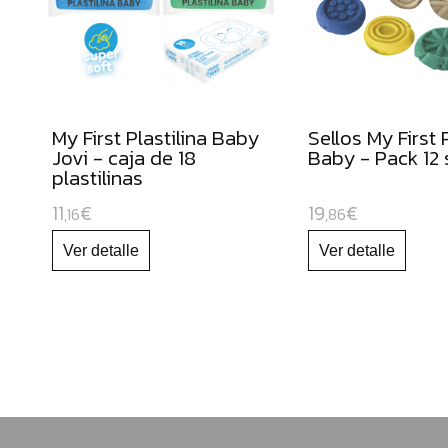
y
cúteres
escolares
Gomets
Forro
My First Plastilina Baby
Sellos My First P
de
Jovi - caja de 18
Baby - Pack 12 
libros
plastilinas
Bobinas
11
€
19
€
,16
,86
de
papel
continuo
Papeles
para
uso
escolar
Cartulinas