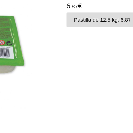
6
€
,87
Arcilla de composición 100%
Fácil
y
agradable
de
trabajar.