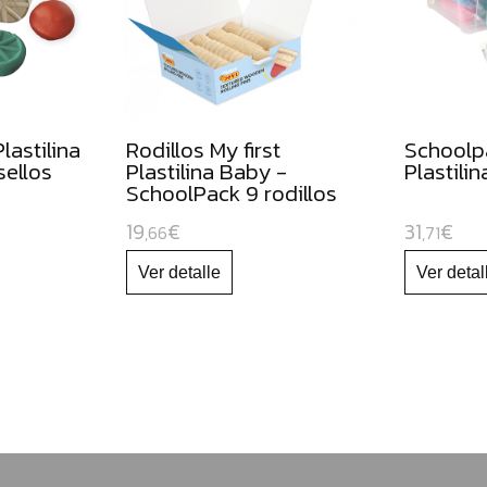
lastilina
Rodillos My first
Schoolpa
sellos
Plastilina Baby -
Plastili
SchoolPack 9 rodillos
19
€
31
€
,66
,71