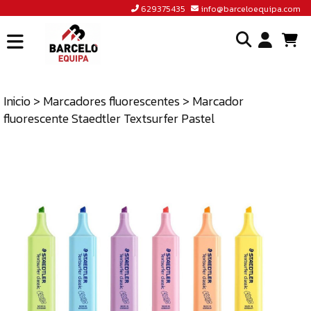
629375435
info@barceloequipa.com
INICIO
I
BARCELÓ
EQUIPA
Inicio
>
Marcadores fluorescentes
> Marcador
o
fluorescente Staedtler Textsurfer Pastel
ACCEDER
cr
A
un
TIENDA
cu
BLOG
CONTACTO
629375435
INFO@BARCELOEQUIPA.COM