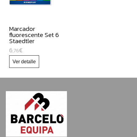
NAVIDAD
Marcador
fluorescente Set 6
Staedtler
Textsurfer
6
€
,76