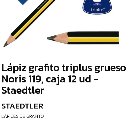
TIENDA
¿
ESCRITURA
o
Y
tu
c
CORRECCIÓN
LÁPICES
DE
Lápiz grafito triplus grueso
GRAFITO
¿
Noris 119, caja 12 ud -
p
LÁPICES
Staedtler
c
BICOLOR
e
GOMAS
STAEDTLER
DE
BORRAR
l
LÁPICES DE GRAFITO
AFILALÁPICES
C