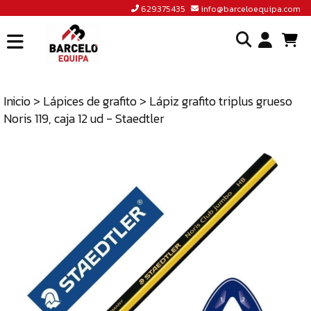
629375435
info@barceloequipa.com
INICIO
I
BARCELÓ
EQUIPA
Inicio
>
Lápices de grafito
> Lápiz grafito triplus grueso
o
Noris 119, caja 12 ud - Staedtler
ACCEDER
cr
A
un
TIENDA
cu
BLOG
CONTACTO
629375435
INFO@BARCELOEQUIPA.COM