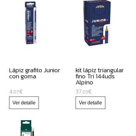
PARA
PIZARRA
BLANCA
Y
RECAMBIOS
MARCADORES
FLUORESCENTES
PAPEL
Lápiz grafito Junior
kit lápiz triangular
Y
con goma
fino Tri 144uds
MANIPULADOS
Alpino
4
€
37
€
,07
,03
MATERIAL
ESCOLAR
JUGUETE
EDUCATIVO
ESPECIAL