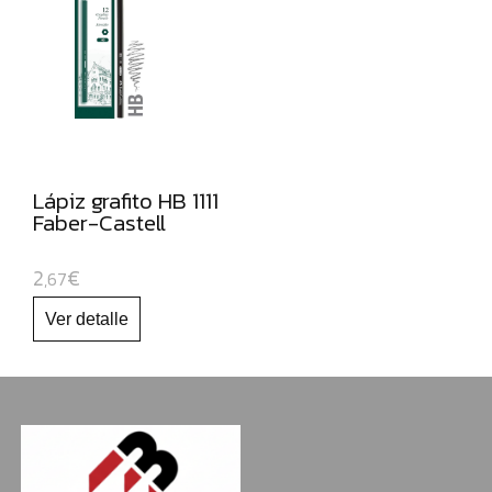
NAVIDAD
Lápiz grafito HB 1111
Faber-Castell
2
€
,67