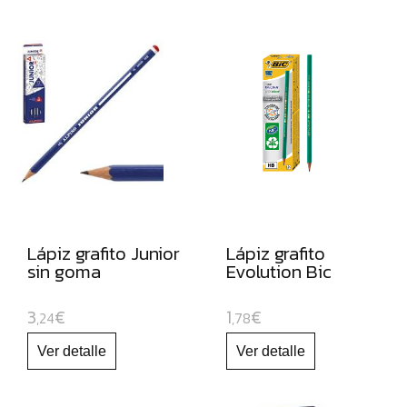
ROTULADORES
DE
PUNTA
DE
FIBRA
ROTULADORES
PERMANENTES
ROTULADORES
OPACOS
DE
Lápiz grafito Junior
Lápiz grafito
sin goma
Evolution Bic
ORO
Y
3
€
1
€
PLATA
,24
,78
ROTULADORES
Y
LAPICEROS