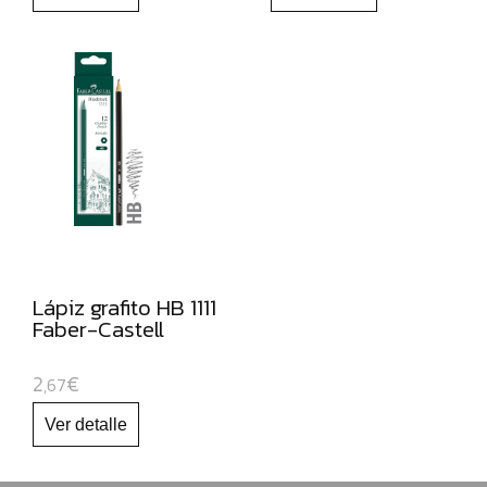
NAVIDAD
Lápiz grafito HB 1111
Faber-Castell
2
€
,67