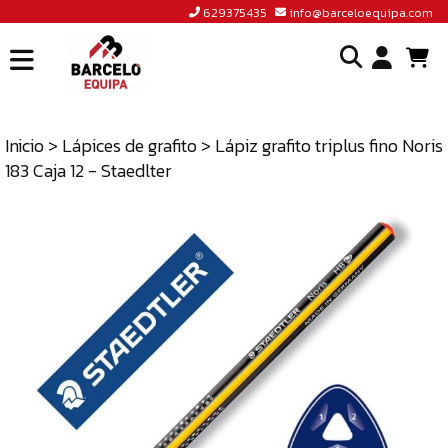
629375435
info@barceloequipa.com
INICIO
I
BARCELÓ
EQUIPA
Inicio
>
Lápices de grafito
> Lápiz grafito triplus fino Noris
o
183 Caja 12 - Staedlter
ACCEDER
cr
A
un
TIENDA
cu
BLOG
CONTACTO
629375435
INFO@BARCELOEQUIPA.COM