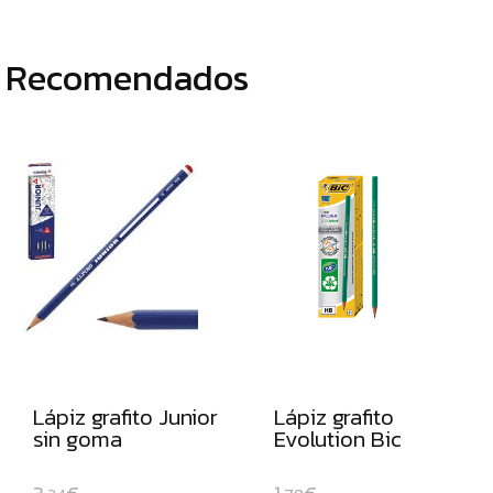
ROTULADORES
DE
Recomendados
PUNTA
DE
FIBRA
ROTULADORES
PERMANENTES
ROTULADORES
OPACOS
DE
ORO
Y
PLATA
Lápiz grafito Junior
Lápiz grafito
ROTULADORES
sin goma
Evolution Bic
Y
LAPICEROS