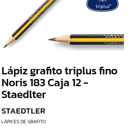
TIENDA
¿
ESCRITURA
o
Y
tu
c
CORRECCIÓN
LÁPICES
DE
Lápiz grafito triplus fino
GRAFITO
¿
Noris 183 Caja 12 -
p
LÁPICES
Staedlter
c
BICOLOR
e
GOMAS
STAEDTLER
DE
BORRAR
l
LÁPICES DE GRAFITO
AFILALÁPICES
C