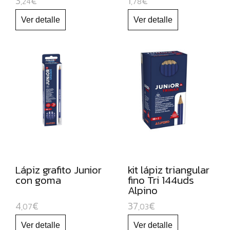
3
€
1
€
,24
,78
PARA
PIZARRA
BLANCA
Y
RECAMBIOS
MARCADORES
FLUORESCENTES
PAPEL
Y
MANIPULADOS
MATERIAL
Lápiz grafito Junior
kit lápiz triangular
ESCOLAR
con goma
fino Tri 144uds
Alpino
JUGUETE
4
€
37
€
EDUCATIVO
,07
,03
ESPECIAL