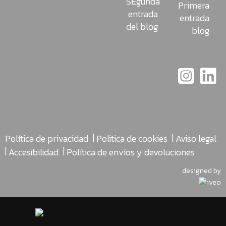
SEgunda
Primera
entrada
entrada
del blog
blog
|
|
Política de privacidad
Politica de cookies
Aviso legal
|
|
Accesibilidad
Política de envíos y devoluciones
designed by