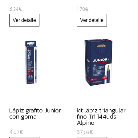
PARA
3
€
1
€
,24
,78
PIZARRA
BLANCA
Y
RECAMBIOS
MARCADORES
FLUORESCENTES
PAPEL
Y
MANIPULADOS
MATERIAL
ESCOLAR
Lápiz grafito Junior
kit lápiz triangular
JUGUETE
con goma
fino Tri 144uds
Alpino
EDUCATIVO
4
€
37
€
,07
,03
ESPECIAL