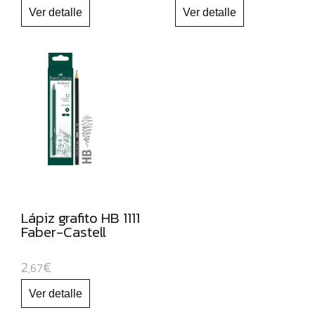
NAVIDAD
Lápiz grafito HB 1111
Faber-Castell
2
€
,67