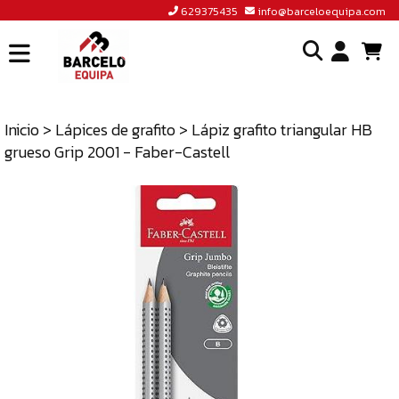
629375435
info@barceloequipa.com
INICIO
I
BARCELÓ
EQUIPA
Inicio
>
Lápices de grafito
> Lápiz grafito triangular HB
o
grueso Grip 2001 - Faber-Castell
ACCEDER
cr
A
un
TIENDA
cu
BLOG
CONTACTO
629375435
INFO@BARCELOEQUIPA.COM