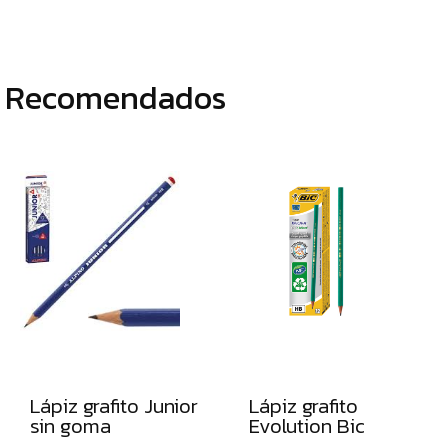
ROTULADORES
DE
PUNTA
Recomendados
DE
FIBRA
ROTULADORES
PERMANENTES
ROTULADORES
OPACOS
DE
ORO
Y
PLATA
ROTULADORES
Lápiz grafito Junior
Lápiz grafito
Y
sin goma
Evolution Bic
LAPICEROS