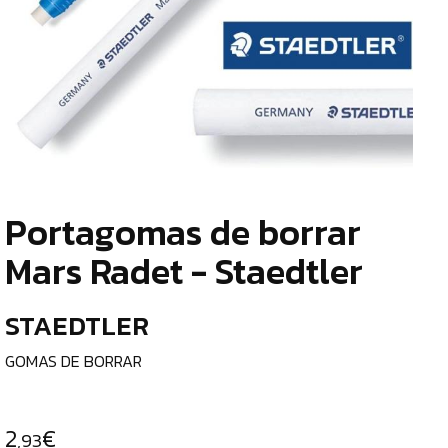
TIENDA
¿
ESCRITURA
o
Y
tu
c
CORRECCIÓN
LÁPICES
DE
Portagomas de borrar
GRAFITO
¿
Mars Radet - Staedtler
p
LÁPICES
c
BICOLOR
STAEDTLER
e
GOMAS
DE
GOMAS DE BORRAR
BORRAR
l
AFILALÁPICES
C
2
€
,93