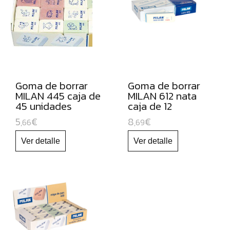
PARA
PIZARRA
BLANCA
Y
RECAMBIOS
MARCADORES
Goma de borrar
Goma de borrar
FLUORESCENTES
MILAN 445 caja de
MILAN 612 nata
45 unidades
caja de 12
PAPEL
unidades
5
€
8
€
Y
,66
,69
MANIPULADOS
MATERIAL
ESCOLAR
JUGUETE
EDUCATIVO
ESPECIAL