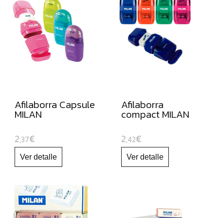
ROTULADORES
DE
PUNTA
DE
FIBRA
ROTULADORES
PERMANENTES
Afilaborra Capsule
Afilaborra
ROTULADORES
MILAN
compact MILAN
OPACOS
DE
2
€
2
€
,37
,42
ORO
Y
PLATA
ROTULADORES
Y
LAPICEROS