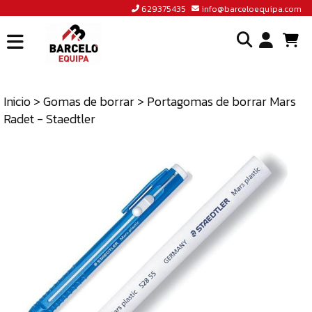
629375435
info@barceloequipa.com
INICIO
I
BARCELÓ
EQUIPA
Inicio
>
Gomas de borrar
> Portagomas de borrar Mars
o
Radet - Staedtler
ACCEDER
cr
A
un
TIENDA
cu
BLOG
CONTACTO
629375435
INFO@BARCELOEQUIPA.COM