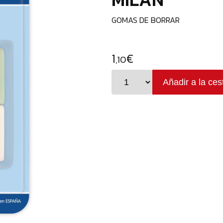
GOMAS DE BORRAR
1
€
,10
Blíster
4
gomas
de
borrar
de