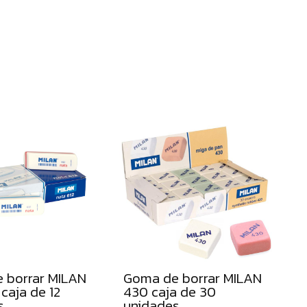
te
dare
tu
tarif
Pro
a
medi
 borrar MILAN
Goma de borrar MILAN
 caja de 12
430 caja de 30
s
unidades