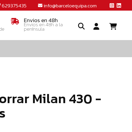
629375435
info@barceloequipa.com
Envios en 48h
Envios en 48h a la
 de
península
Ide
o
crea
una
cuent
rrar Milan 430 -
s