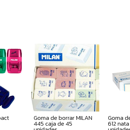
pact
Goma de borrar MILAN
Goma de
445 caja de 45
612 nata
unidades
unidade