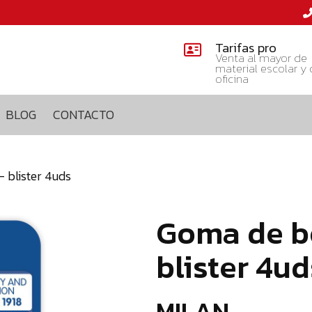
Tarifas pro
Venta al mayor de
material escolar y
oficina
BLOG
CONTACTO
 blister 4uds
Goma de bo
blister 4ud
MILAN