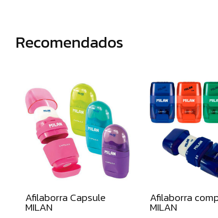
y
minas
Recomendados
Bolígrafos
Bolígrafos
borrables
Bolígrafos
tinta
gel
Rollers
Bolígrafos
multifucnión
Correctores
secos
Afilaborra Capsule
Afilaborra com
y
MILAN
MILAN
líquidos