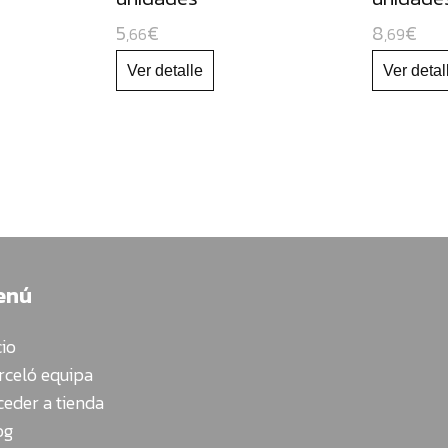
5
€
8
€
,66
,69
enú
cio
rceló equipa
ceder a tienda
og