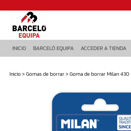
Inicio
Barceló
equipa
Acceder
a
INICIO
BARCELÓ EQUIPA
ACCEDER A TIENDA
tienda
Blog
Contacto
Inicio
>
Gomas de borrar
> Goma de borrar Milan 430 -
629375435
info@barceloequipa.com