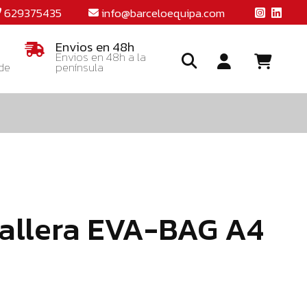
629375435
info@barceloequipa.com
Envios en 48h
Envios en 48h a la
 de
península
Ide
o
crea
una
cuent
mallera EVA-BAG A4