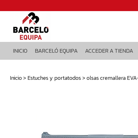
Inicio
Barceló
equipa
Acceder
a
INICIO
BARCELÓ EQUIPA
ACCEDER A TIENDA
tienda
Blog
Contacto
Inicio
>
Estuches y portatodos
> olsas cremallera EV
629375435
info@barceloequipa.com