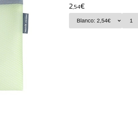
2
€
,54