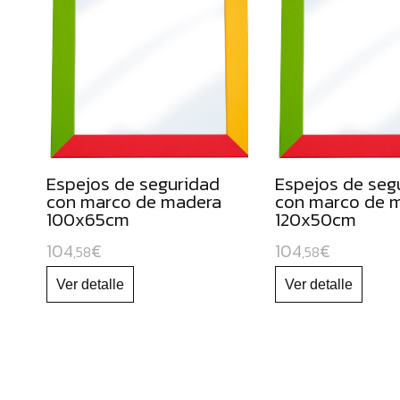
Kinestética
Complementos
Inteligencias
multiples
ESPECIAL
NAVIDAD
Espejos de seguridad
Espejos de seg
con marco de madera
con marco de 
100x65cm
120x50cm
104
€
104
€
,58
,58