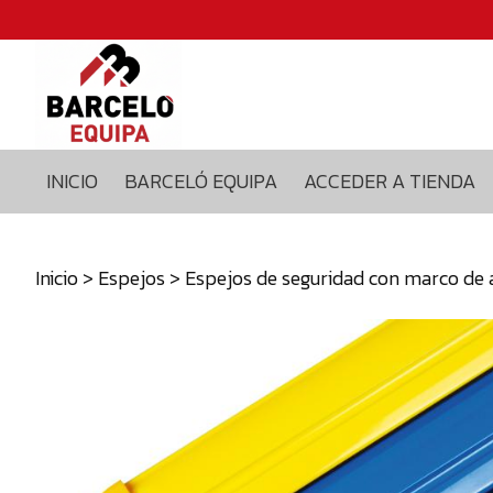
Inicio
Barceló
equipa
Acceder
a
INICIO
BARCELÓ EQUIPA
ACCEDER A TIENDA
tienda
Blog
Contacto
Inicio
>
Espejos
> Espejos de seguridad con marco de
629375435
info@barceloequipa.com