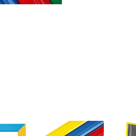
Dentro de los diferentes mo
madera tintada o natural o al
la pared.