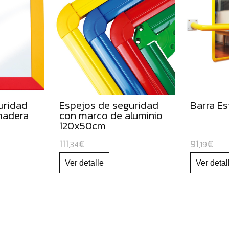
uridad
Espejos de seguridad
Barra Es
madera
con marco de aluminio
120x50cm
111
€
91
€
,34
,19