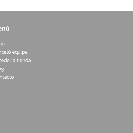
enú
cio
rceló equipa
ceder a tienda
og
ntacto