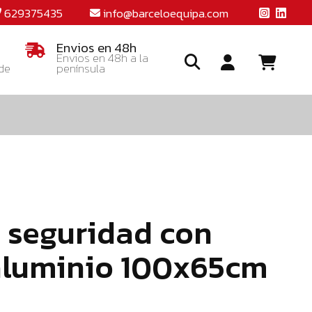
629375435
info@barceloequipa.com
Envios en 48h
Envios en 48h a la
 de
península
Ide
o
crea
una
cuent
 seguridad con
aluminio 100x65cm