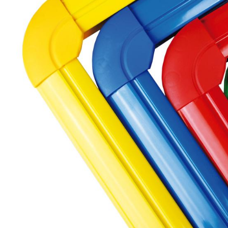
Tienda
ESCRITURA
Y
CORRECCIÓN
PAPEL
Y
MANIPULADOS
MATERIAL
ESCOLAR
JUGUETE
EDUCATIVO
Luz