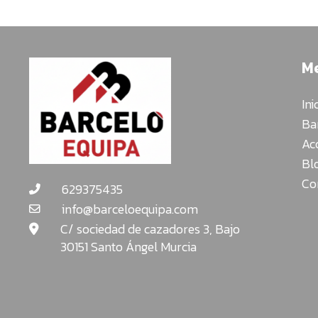
M
Ini
Ba
Ac
Bl
Co
629375435
info@barceloequipa.com
C/ sociedad de cazadores 3, Bajo
30151 Santo Ángel Murcia