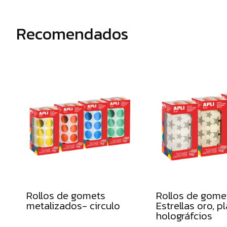
NAVIDAD
Recomendados
ESPECIAL
NAVIDAD
Rollos de gomets
Rollos de gome
metalizados- circulo
Estrellas oro, p
holográfcios