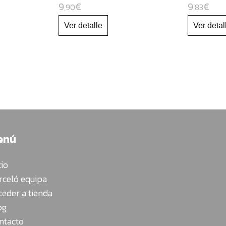
9
€
9
€
,90
,83
enú
cio
rceló equipa
ceder a tienda
og
ntacto