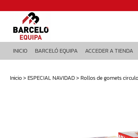
Inicio
Barceló
equipa
Acceder
a
INICIO
BARCELÓ EQUIPA
ACCEDER A TIENDA
tienda
Blog
Contacto
Inicio
>
ESPECIAL NAVIDAD
> Rollos de gomets circulo
629375435
info@barceloequipa.com