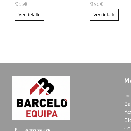
9
€
9
€
,55
,90
M
Ini
Ba
Ac
Bl
Co
629375435