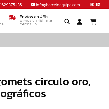
629375435
info@barceloequipa.com
Envios en 48h
Envios en 48h a la
 de
península
Ide
o
crea
una
cuent
gomets circulo oro,
lográficos