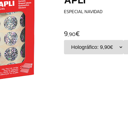
ESPECIAL NAVIDAD
9
€
,90
Gomets
en
color
oro,
plata
y