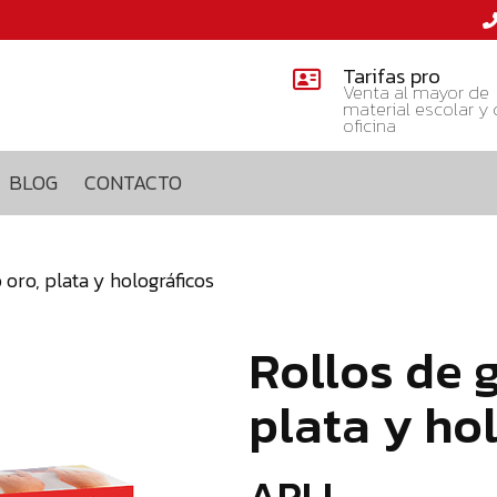
Tarifas pro
Venta al mayor de
material escolar y
oficina
BLOG
CONTACTO
 oro, plata y holográficos
Rollos de 
plata y ho
APLI