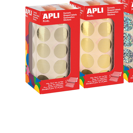
Tienda
ESCRITURA
Y
CORRECCIÓN
PAPEL
Y
MANIPULADOS
MATERIAL
ESCOLAR
JUGUETE
EDUCATIVO
ESPECIAL