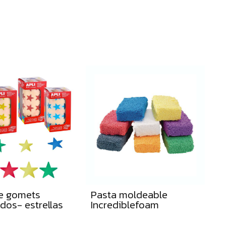
te
dare
tu
tarif
Pro
a
medi
de gomets
Pasta moldeable
dos- estrellas
Incrediblefoam