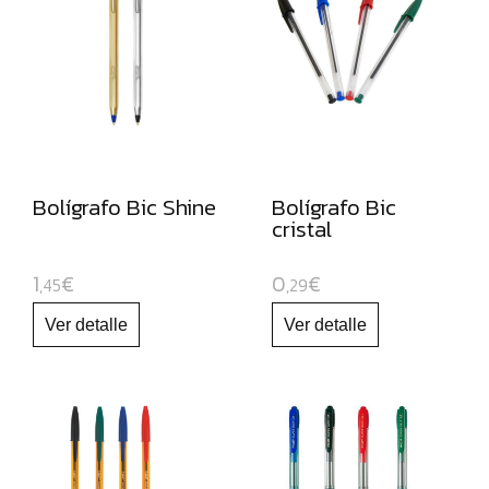
ROTULADORES
DE
PUNTA
DE
FIBRA
ROTULADORES
Bolígrafo Bic Shine
Bolígrafo Bic
PERMANENTES
cristal
ROTULADORES
OPACOS
1
€
0
€
,45
,29
DE
ORO
Y
PLATA
ROTULADORES
Y
LAPICEROS