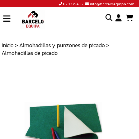
629375435
info@barceloequipa.com
INICIO
I
BARCELÓ
EQUIPA
Inicio
>
Almohadillas y punzones de picado
>
o
Almohadillas de picado
ACCEDER
cr
A
un
TIENDA
cu
BLOG
CONTACTO
629375435
INFO@BARCELOEQUIPA.COM