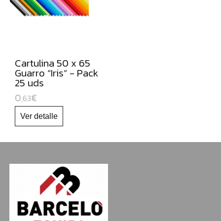
CARTULINAS:
MUEBLES
ORGANIZADORES
JUGUETE
EDUCATIVO
Cartulina 50 x 65
Guarro “Iris” - Pack
ESPECIAL
25 uds
NAVIDAD
0
€
,63