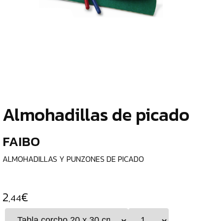
TIENDA
¿
ESCRITURA
o
Y
tu
c
CORRECCIÓN
PAPEL
Y
Almohadillas de picado
MANIPULADOS
¿
p
FAIBO
MATERIAL
c
ESCOLAR
e
ALMOHADILLAS Y PUNZONES DE PICADO
ROTULADORES
ESCOLARES
2
€
l
,44
LÁPICES
C
DE