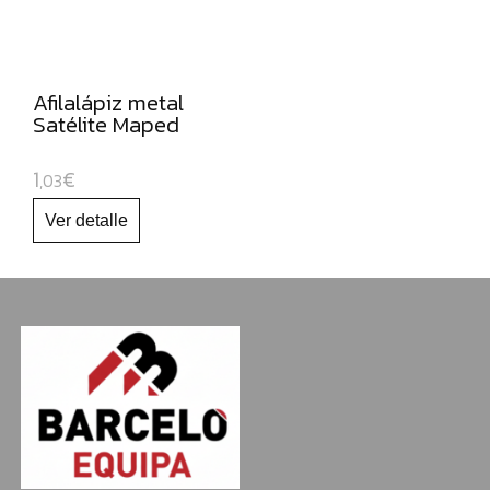
NAVIDAD
Afilalápiz metal
Satélite Maped
1
€
,03