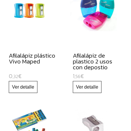
ROTULADORES
DE
PUNTA
DE
FIBRA
ROTULADORES
Afilalápiz plástico
Afilalápiz de
PERMANENTES
Vivo Maped
plastico 2 usos
ROTULADORES
con depostio
Shaker
OPACOS
0
€
1
€
,32
,56
DE
ORO
Y
PLATA
ROTULADORES
Y
LAPICEROS