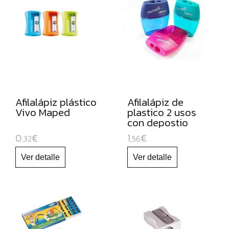
ROTULADORES
DE
PUNTA
DE
FIBRA
ROTULADORES
PERMANENTES
Afilalápiz plástico
Afilalápiz de
Vivo Maped
plastico 2 usos
ROTULADORES
con depostio
OPACOS
Shaker
0
€
1
€
,32
,56
DE
ORO
Y
PLATA
ROTULADORES
Y
LAPICEROS