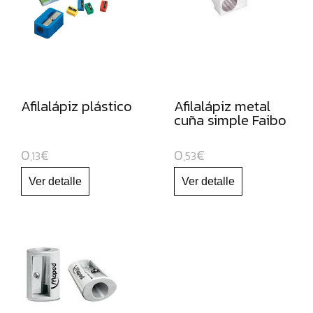
PARA
PIZARRA
BLANCA
Y
RECAMBIOS
MARCADORES
Afilalápiz plástico
Afilalápiz metal
cuña simple Faibo
FLUORESCENTES
PAPEL
0
€
0
€
,13
,53
Y
MANIPULADOS
MATERIAL
ESCOLAR
JUGUETE
EDUCATIVO
ESPECIAL