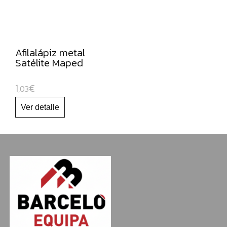
NAVIDAD
Afilalápiz metal
Satélite Maped
1
€
,03