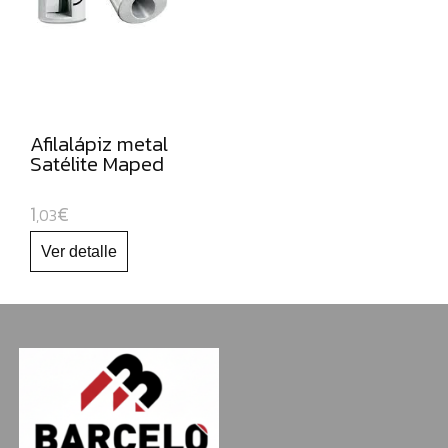
NAVIDAD
Afilalápiz metal
Satélite Maped
1
€
,03