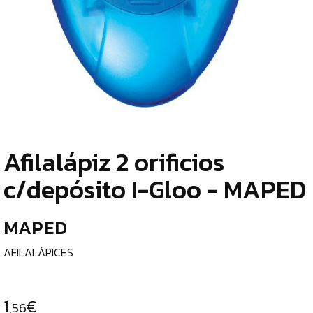
TIENDA
¿
ESCRITURA
o
Y
tu
c
CORRECCIÓN
LÁPICES
DE
Afilalápiz 2 orificios
GRAFITO
¿
c/depósito I-Gloo - MAPED
p
LÁPICES
c
BICOLOR
MAPED
e
GOMAS
DE
AFILALÁPICES
BORRAR
l
AFILALÁPICES
C
1
€
,56