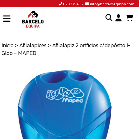
629375435
info@barceloequipa.com
INICIO
I
BARCELÓ
EQUIPA
Inicio
>
Afilalápices
> Afilalápiz 2 orificios c/depósito I-
o
Gloo - MAPED
ACCEDER
cr
A
un
TIENDA
cu
BLOG
CONTACTO
629375435
INFO@BARCELOEQUIPA.COM