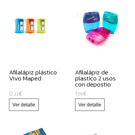
ROTULADORES
DE
PUNTA
DE
FIBRA
ROTULADORES
PERMANENTES
ROTULADORES
Afilalápiz plástico
Afilalápiz de
OPACOS
Vivo Maped
plastico 2 usos
DE
con depostio
Shaker
ORO
0
€
1
€
,32
,56
Y
PLATA
ROTULADORES
Y
LAPICEROS