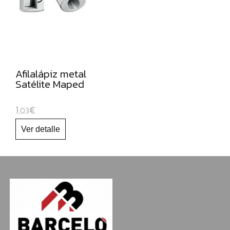
NAVIDAD
Afilalápiz metal
Satélite Maped
1
€
,03