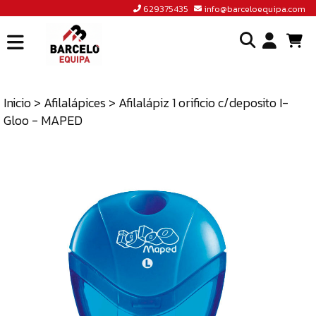
629375435
info@barceloequipa.com
INICIO
I
BARCELÓ
EQUIPA
Inicio
>
Afilalápices
> Afilalápiz 1 orificio c/deposito I-
o
Gloo - MAPED
ACCEDER
cr
A
un
TIENDA
cu
BLOG
CONTACTO
629375435
INFO@BARCELOEQUIPA.COM