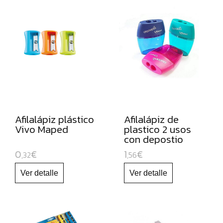
ROTULADORES
DE
PUNTA
DE
FIBRA
ROTULADORES
PERMANENTES
ROTULADORES
Afilalápiz plástico
Afilalápiz de
OPACOS
Vivo Maped
plastico 2 usos
DE
con depostio
Shaker
ORO
0
€
1
€
,32
,56
Y
PLATA
ROTULADORES
Y
LAPICEROS