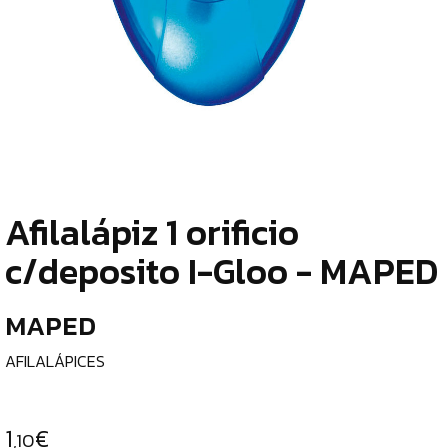
TIENDA
¿
ESCRITURA
o
Y
tu
c
CORRECCIÓN
LÁPICES
DE
Afilalápiz 1 orificio
GRAFITO
¿
c/deposito I-Gloo - MAPED
p
LÁPICES
c
BICOLOR
MAPED
e
GOMAS
DE
AFILALÁPICES
BORRAR
l
AFILALÁPICES
C
1
€
,10